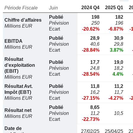
2024 Q4
2025 Q1
2
Période Fiscale
Juin
Publié
198
182
Chiffre d'affaires
Prévision
250
196
Millions EUR
Ecart
-20.62%
-6.87%
-
Publié
28,9
30,9
EBITDA
Prévision
40,6
29,8
Millions EUR
Ecart
-28.84%
3.87%
Résultat
Publié
17,7
19,0
d'exploitation
Prévision
24,8
18,2
(EBIT)
Ecart
-28.54%
4.4%
Millions EUR
Résultat Avt.
Publié
11,8
11,2
Impôt (EBT)
Prévision
16,2
11,7
Millions EUR
Ecart
-27.15%
-4.27%
-
Publié
8,65
Résultat net
Prévision
11,2
10,5
Millions EUR
Ecart
-22.73%
Date de
27/02/25
25/04/25
2