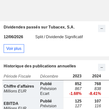
Dividendes passés sur Tubacex, S.A.
12/06/2026
Split / Dividende Significatif
Voir plus
Historique des publications annuelles
2023
2024
Période Fiscale
Décembre
Publié
852
768
Chiffre d'affaires
Prévision
867
838
Millions EUR
Ecart
-1.68%
-8.41%
Publié
125
107
EBITDA
Prévision
127
116
Millions EUR