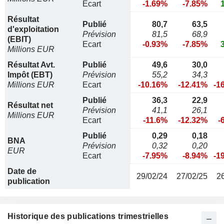
Ecart
-1.69%
-7.85%
Résultat
Publié
80,7
63,5
d'exploitation
Prévision
81,5
68,9
(EBIT)
Ecart
-0.93%
-7.85%
Millions EUR
Résultat Avt.
Publié
49,6
30,0
Impôt (EBT)
Prévision
55,2
34,3
Millions EUR
Ecart
-10.16%
-12.41%
-1
Publié
36,3
22,9
Résultat net
Prévision
41,1
26,1
Millions EUR
Ecart
-11.6%
-12.32%
-
Publié
0,29
0,18
BNA
Prévision
0,32
0,20
EUR
Ecart
-7.95%
-8.94%
-1
Date de
29/02/24
27/02/25
2
publication
Historique des publications trimestrielles