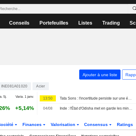
Conseils
Portefeuilles
Listes
Trading
Sc
Ajouter à une liste
Rapp
INE081A01020
Acier
a. 5j.
Varia. 1 janv.
13:50
Tata Sons : l'incertitude persiste sur une éventuelle introduction en bourse après le classement de la RBI
,26%
+5,14%
04/08
Inde : l'État d'Odisha met en garde les mineurs et les sidérurgistes contre la manipulation des teneurs en fer
Société
Finances
Valorisation
Consensus
Ratings