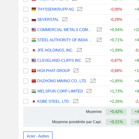
THYSSENKRUPP AG
-0,06%
+4
SEVERSTAL
-0,29%
-
COMMERCIAL METALS COMPANY
+0,54%
+1
STEEL AUTHORITY OF INDIA LIMITED
+0,71%
+4
JFE HOLDINGS, INC.
+1,09%
-0
CLEVELAND-CLIFFS INC.
-0,87%
+8
HOA PHAT GROUP
-0,68%
+1
DAZHONG MINING CO., LTD.
+1,85%
+4
WELSPUN CORP LIMITED
+1,73%
+9
KOBE STEEL, LTD.
+2,26%
-2
Moyenne
+0,42%
+4
Moyenne pondérée par Capi.
+0,21%
+5
Acier - Autres