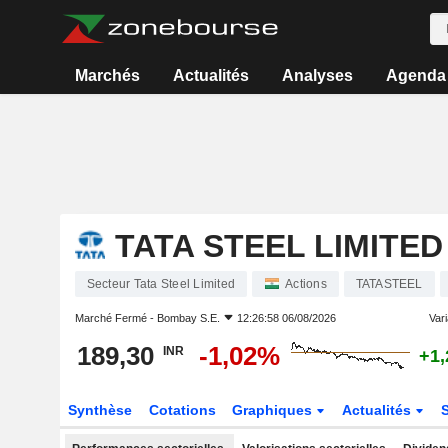
Marchés
Actualités
Analyses
Agenda
TATA STEEL LIMITED
Secteur Tata Steel Limited
Actions
TATASTEEL
Marché Fermé -
Bombay S.E.
12:26:58 06/08/2026
Vari
189,30
-1,02%
INR
+1
Synthèse
Cotations
Graphiques
Actualités