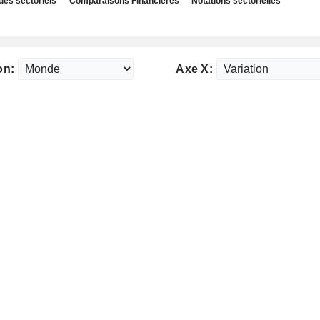
des sectoriels
Comparaisons Financières
Notations sectorielles
on:
Axe X: