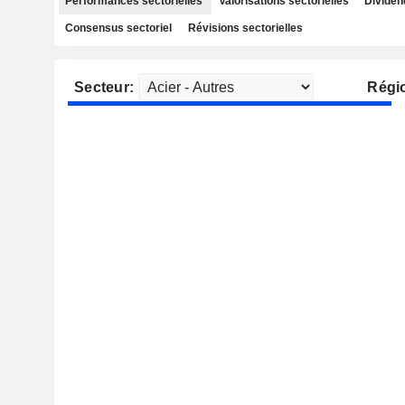
Performances sectorielles
Valorisations sectorielles
Dividen
Consensus sectoriel
Révisions sectorielles
Secteur:
Régi