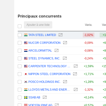
Principaux concurrents
Ajouter à une liste
Varia.
Var
TATA STEEL LIMITED
-1,02%
+1
NUCOR CORPORATION
-0,09%
+6
ARCELORMITTAL
-0,08%
+8
STEEL DYNAMICS, INC.
-0,24%
+5
CARPENTER TECHNOLOGY CORPORATION
+1,59%
+1
NIPPON STEEL CORPORATION
+1,71%
+3
POSCO HOLDINGS INC.
+1,28%
+9
LLOYDS METALS AND ENERGY LIMITED
-1,32%
+2
SSAB AB
+0,14%
+5
VOESTALPINE AG
+0,57%
+6