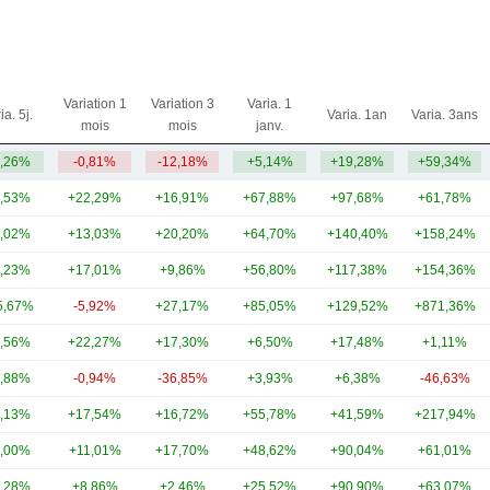
Variation 1
Variation 3
Varia. 1
ia. 5j.
Varia. 1an
Varia. 3ans
mois
mois
janv.
,26%
-0,81%
-12,18%
+5,14%
+19,28%
+59,34%
,53%
+22,29%
+16,91%
+67,88%
+97,68%
+61,78%
,02%
+13,03%
+20,20%
+64,70%
+140,40%
+158,24%
,23%
+17,01%
+9,86%
+56,80%
+117,38%
+154,36%
5,67%
-5,92%
+27,17%
+85,05%
+129,52%
+871,36%
,56%
+22,27%
+17,30%
+6,50%
+17,48%
+1,11%
,88%
-0,94%
-36,85%
+3,93%
+6,38%
-46,63%
,13%
+17,54%
+16,72%
+55,78%
+41,59%
+217,94%
,00%
+11,01%
+17,70%
+48,62%
+90,04%
+61,01%
,28%
+8,86%
+2,46%
+25,52%
+90,90%
+63,07%