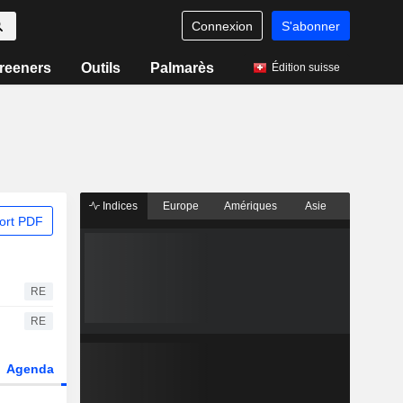
Connexion
S'abonner
reeners
Outils
Palmarès
Édition suisse
Indices
Europe
Amériques
Asie
ort PDF
RE
RE
Agenda
Secteur
Dérivés
Fonds et ETFs