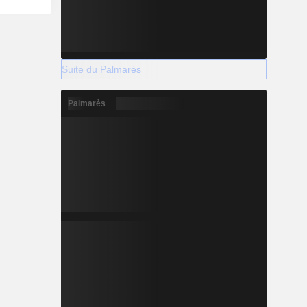
Suite du Palmarès
Palmarès