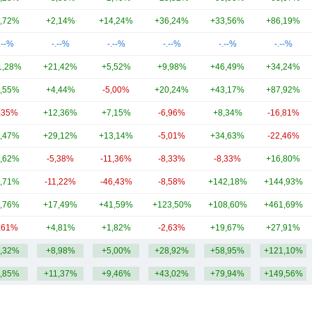
,72%
+2,14%
+14,24%
+36,24%
+33,56%
+86,19%
.--%
-.--%
-.--%
-.--%
-.--%
-.--%
1,28%
+21,42%
+5,52%
+9,98%
+46,49%
+34,24%
,55%
+4,44%
-5,00%
+20,24%
+43,17%
+87,92%
,35%
+12,36%
+7,15%
-6,96%
+8,34%
-16,81%
,47%
+29,12%
+13,14%
-5,01%
+34,63%
-22,46%
,62%
-5,38%
-11,36%
-8,33%
-8,33%
+16,80%
,71%
-11,22%
-46,43%
-8,58%
+142,18%
+144,93%
,76%
+17,49%
+41,59%
+123,50%
+108,60%
+461,69%
,61%
+4,81%
+1,82%
-2,63%
+19,67%
+27,91%
,32%
+8,98%
+5,00%
+28,92%
+58,95%
+121,10%
,85%
+11,37%
+9,46%
+43,02%
+79,94%
+149,56%