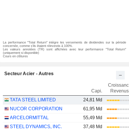
La performance "Total Return" intègre les versements de dividendes sur la période
concernée, comme s'ils étaient réinvestis à 100%.
Les valeurs annotées (TR) sont affichées avec leur performance "Total Return"
(uniquement si disponible)
Cours en clôtures
Secteur Acier - Autres
Croissanc
Capi.
Revenus
TATA STEEL LIMITED
24,81 Md
NUCOR CORPORATION
61,95 Md
ARCELORMITTAL
55,49 Md
STEEL DYNAMICS, INC.
37,48 Md