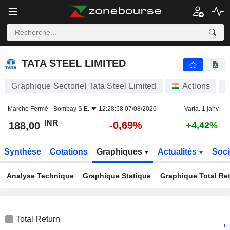
TATA STEEL LIMITED
188,00
₹
-0,69%
TATA STEEL LIMITED
Graphique Sectoriel Tata Steel Limited
Actions
T
Marché Fermé -
Bombay S.E.
12:28:58 07/08/2026
Varia. 1 janv.
INR
-0,69%
188,00
+4,42%
Synthèse
Cotations
Graphiques
Actualités
Soci
Analyse Technique
Graphique Statique
Graphique Total Re
Total Return