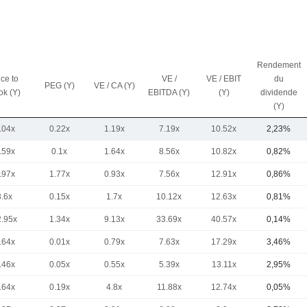
Rendement
ice to
VE /
VE / EBIT
du
PEG (Y)
VE / CA (Y)
ok (Y)
EBITDA (Y)
(Y)
dividende
(Y)
.04x
0.22x
1.19x
7.19x
10.52x
2,23%
.59x
0.1x
1.64x
8.56x
10.82x
0,82%
.97x
1.77x
0.93x
7.56x
12.91x
0,86%
3.6x
0.15x
1.7x
10.12x
12.63x
0,81%
2.95x
1.34x
9.13x
33.69x
40.57x
0,14%
.64x
0.01x
0.79x
7.63x
17.29x
3,46%
.46x
0.05x
0.55x
5.39x
13.11x
2,95%
.64x
0.19x
4.8x
11.88x
12.74x
0,05%