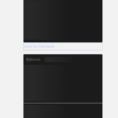
Suite du Palmarès
Palmarès