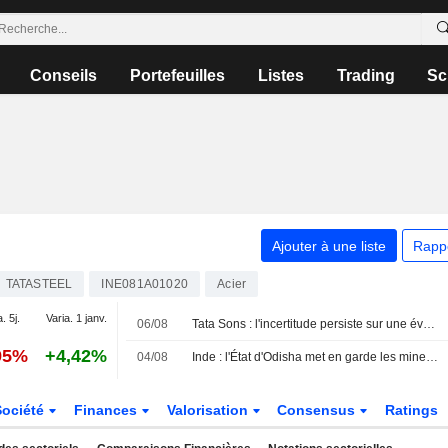
Conseils
Portefeuilles
Listes
Trading
Sc
Ajouter à une liste
Rapp
TATASTEEL
INE081A01020
Acier
. 5j.
Varia. 1 janv.
06/08
Tata Sons : l'incertitude persiste sur une éventuelle introduction en bourse après le classement de la RBI
95%
+4,42%
04/08
Inde : l'État d'Odisha met en garde les mineurs et les sidérurgistes contre la manipulation des teneurs en fer
Société
Finances
Valorisation
Consensus
Ratings