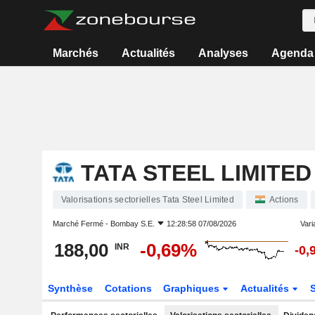
Marchés
Actualités
Analyses
Agenda
TATA STEEL LIMITED
Valorisations sectorielles Tata Steel Limited
Actions
Marché Fermé -
Bombay S.E.
12:28:58 07/08/2026
Varia
188,00
-0,69%
INR
-0,
Synthèse
Cotations
Graphiques
Actualités