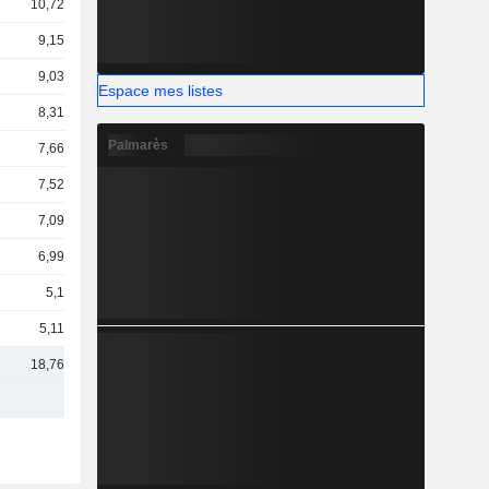
10,72 Md
9,15 Md
9,03 Md
Espace mes listes
8,31 Md
Palmarès
7,66 Md
7,52 Md
7,09 Md
6,99 Md
5,1 Md
5,11 Md
18,76 Md