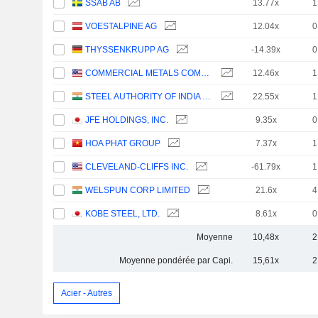
SSAB AB
13.77x
1
VOESTALPINE AG
12.04x
0
THYSSENKRUPP AG
-14.39x
0
COMMERCIAL METALS COMPANY
12.46x
1
STEEL AUTHORITY OF INDIA LIMITED
22.55x
1
JFE HOLDINGS, INC.
9.35x
0
HOA PHAT GROUP
7.37x
1
CLEVELAND-CLIFFS INC.
-61.79x
1
WELSPUN CORP LIMITED
21.6x
4
KOBE STEEL, LTD.
8.61x
0
Moyenne
10,48x
2
Moyenne pondérée par Capi.
15,61x
2
Acier - Autres