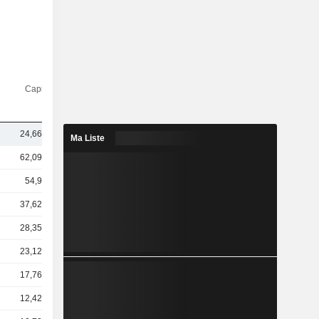
Capi.($)
24,66 Md
Ma Liste
62,09 Md
54,9 Md
37,62 Md
28,35 Md
23,12 Md
17,76 Md
12,42 Md