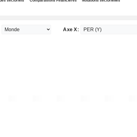
des sectoriels
Comparaisons Financières
Notations sectorielles
:
Axe X: