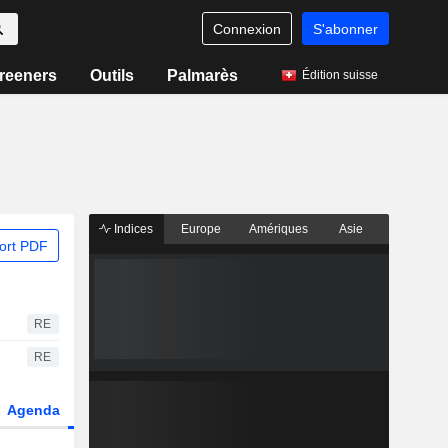
Connexion
S'abonner
reeners
Outils
Palmarès
Édition suisse
Indices
Europe
Amériques
Asie
ort PDF
RE
RE
Agenda
Secteur
Dérivés
Fonds et ETFs