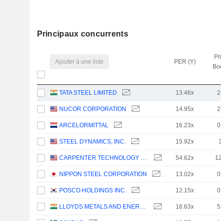
Principaux concurrents
Pr
Ajouter à une liste
PER (Y)
Bo
TATA STEEL LIMITED
13.46x
2
NUCOR CORPORATION
14.95x
2
ARCELORMITTAL
16.23x
0
STEEL DYNAMICS, INC.
15.92x
CARPENTER TECHNOLOGY CORPORATION
54.62x
1
NIPPON STEEL CORPORATION
13.02x
0
POSCO HOLDINGS INC.
12.15x
0
LLOYDS METALS AND ENERGY LIMITED
16.63x
5