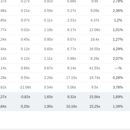
.37x
0.27x
0.91x
6.88x
9.9x
2,78%
.98x
0.21x
0.59x
5.27x
9.09x
2,36%
.85x
0.07x
0.11x
2.31x
4.37x
1,2%
.77x
0.02x
1.18x
8.17x
12.06x
1,01%
.24x
0.45x
0.95x
9.07x
18.4x
1,27%
.44x
0.12x
0.65x
6.77x
16.55x
4,29%
.14x
0.12x
1.11x
5.98x
8.29x
2,07%
.14x
0.66x
0.67x
9.14x
41.55x
-.--%
.29x
0.55x
2.28x
17.15x
19.74x
0,28%
.62x
-21.08x
0.54x
5.06x
9.5x
3,78%
,37x
-0,82x
1,65x
9,32x
15,56x
1,69%
,84x
0,20x
1,95x
10,16x
15,25x
1,39%