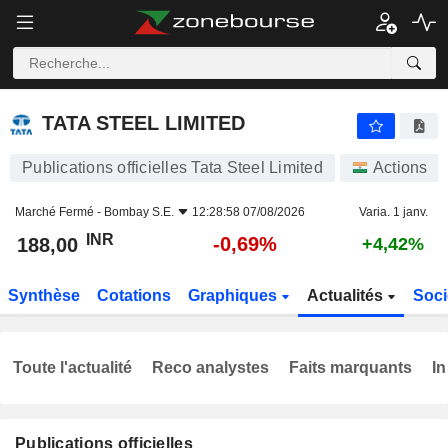
TATA STEEL LIMITED
188,00
₹
-0,69%
TATA STEEL LIMITED
Publications officielles Tata Steel Limited
Actions
Marché Fermé -
Bombay S.E.
12:28:58 07/08/2026
Varia. 1 janv.
INR
-0,69%
188,00
+4,42%
Synthèse
Cotations
Graphiques
Actualités
Soci
Toute l'actualité
Reco analystes
Faits marquants
In
Publications officielles