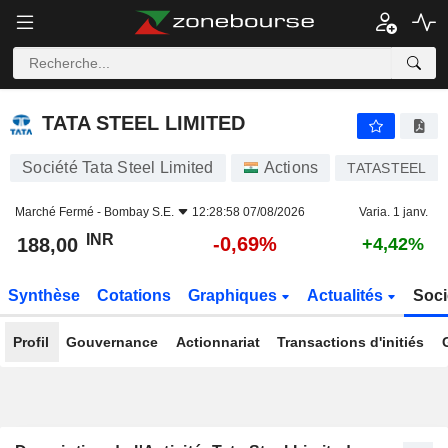
TATA STEEL LIMITED
188,00
₹
-0,69%
TATA STEEL LIMITED
Société Tata Steel Limited
Actions
TATASTEEL
Marché Fermé -
Bombay S.E.
12:28:58 07/08/2026
Varia. 1 janv.
INR
-0,69%
188,00
+4,42%
Synthèse
Cotations
Graphiques
Actualités
Soci
Profil
Gouvernance
Actionnariat
Transactions d'initiés