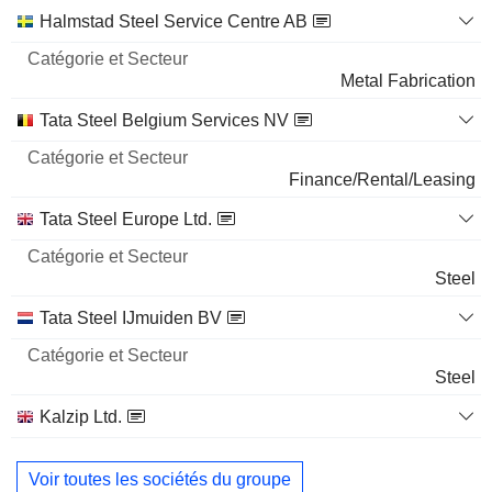
TATA CONSULTANCY SERVICES LTD.
0%
Catégorie
Halmstad Steel Service Centre AB
et
46 798
Nom
Secteur
Metal Fabrication
0%
1 M $
Tata Steel Belgium Services NV
TATA MOTORS LIMITED
0%
Finance/Rental/Leasing
100 000
Tata Steel Europe Ltd.
0%
372 073 $
Steel
Tata Steel IJmuiden BV
Steel
Kalzip Ltd.
Metal Fabrication
Voir toutes les sociétés du groupe