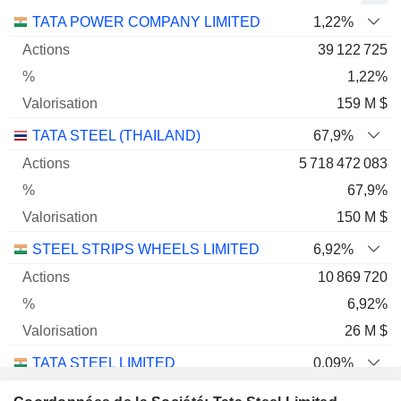
Nom
Actions
%
Valorisation
TATA POWER COMPANY LIMITED
1,22%
39 122 725
1,22%
159 M $
TATA STEEL (THAILAND)
67,9%
5 718 472 083
67,9%
150 M $
STEEL STRIPS WHEELS LIMITED
6,92%
10 869 720
6,92%
26 M $
TATA STEEL LIMITED
0,09%
11 683 930