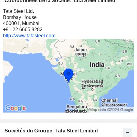
Coordonnées de la Société: Tata Steel Limited
0,09%
Tata Steel Ltd.
23 M $
Bombay House
400001, Mumbai
TATA INVESTMENT CORPORATION LIMITED
0,45%
+91 22 6665 8282
2 280 150
http://www.tatasteel.com
0,45%
16 M $
TRF LIMITED
34,11%
3 753 275
34,11%
9 M $
CARE RATINGS LIMITED
1,18%
354 000
1,18%
Sociétés du Groupe: Tata Steel Limited
6 M $