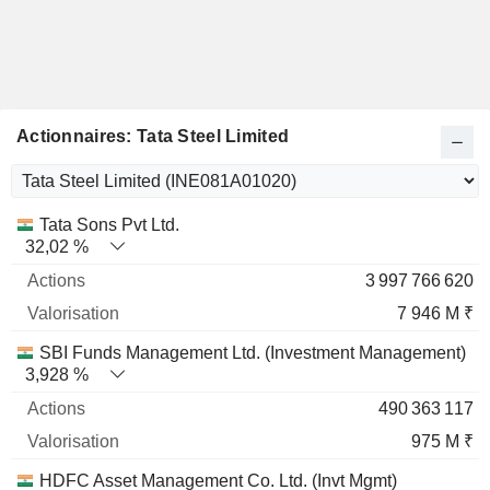
Actionnaires: Tata Steel Limited
Nom
Actions
%
Valorisation
Tata Sons Pvt Ltd.
32,02 %
3 997 766 620
7 946 M ₹
SBI Funds Management Ltd. (Investment Management)
3,928 %
490 363 117
975 M ₹
HDFC Asset Management Co. Ltd. (Invt Mgmt)