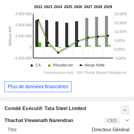
Plus de données financières
Comité Exécutif: Tata Steel Limited
Dirigeant
Titre
Age
Depuis
Thachat Viswanath Narendran
CEO
Directeur Général