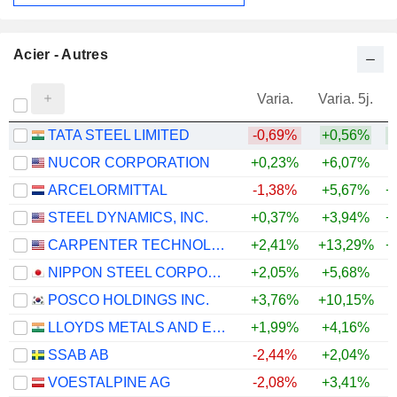
Acier - Autres
Varia.
Varia. 5j.
TATA STEEL LIMITED
-0,69%
+0,56%
+
NUCOR CORPORATION
+0,23%
+6,07%
+
ARCELORMITTAL
-1,38%
+5,67%
+
STEEL DYNAMICS, INC.
+0,37%
+3,94%
+
CARPENTER TECHNOLOGY CORPORATION
+2,41%
+13,29%
+
NIPPON STEEL CORPORATION
+2,05%
+5,68%
+
POSCO HOLDINGS INC.
+3,76%
+10,15%
+
LLOYDS METALS AND ENERGY LIMITED
+1,99%
+4,16%
+
SSAB AB
-2,44%
+2,04%
+
VOESTALPINE AG
-2,08%
+3,41%
+