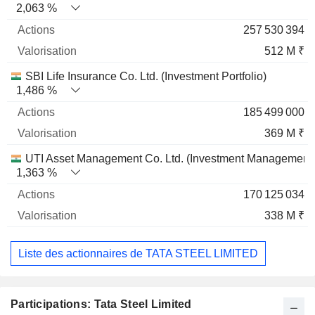
2,063 %
257 530 394
512 M ₹
SBI Life Insurance Co. Ltd. (Investment Portfolio)
1,486 %
185 499 000
369 M ₹
UTI Asset Management Co. Ltd. (Investment Management
1,363 %
170 125 034
338 M ₹
Liste des actionnaires de TATA STEEL LIMITED
Participations: Tata Steel Limited