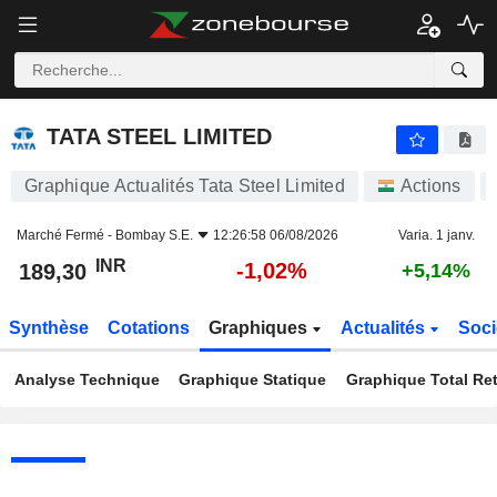
TATA STEEL LIMITED
189,30
₹
-1,02%
TATA STEEL LIMITED
Graphique Actualités Tata Steel Limited
Actions
Marché Fermé -
Bombay S.E.
12:26:58 06/08/2026
Varia. 1 janv.
INR
-1,02%
189,30
+5,14%
Synthèse
Cotations
Graphiques
Actualités
Soci
Analyse Technique
Graphique Statique
Graphique Total Re