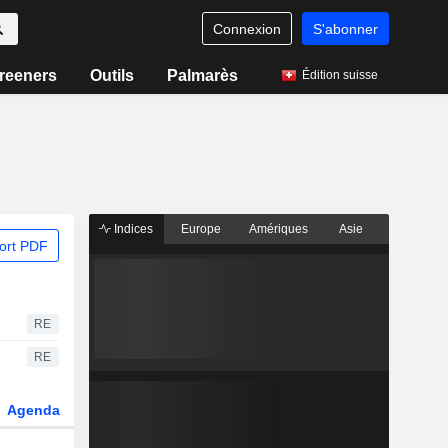
Connexion
S'abonner
reeners
Outils
Palmarès
Édition suisse
Indices
Europe
Amériques
Asie
ort PDF
RE
RE
Agenda
Secteur
Dérivés
Fonds et ETFs