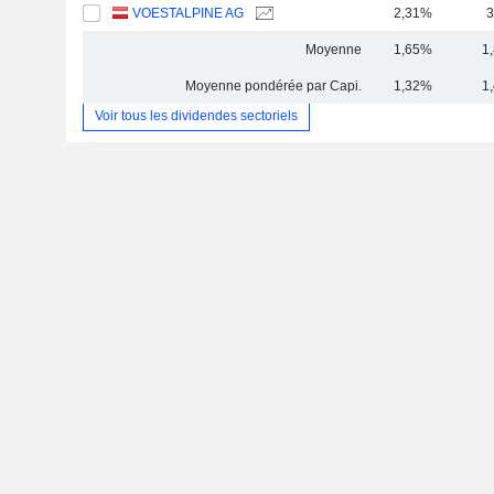
VOESTALPINE AG
2,31%
3
Moyenne
1,65%
1
Moyenne pondérée par Capi.
1,32%
1
Voir tous les dividendes sectoriels