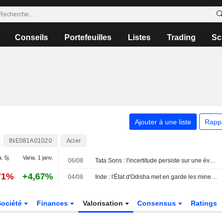
Conseils
Portefeuilles
Listes
Trading
Sc
Ajouter à une liste
Rapp
INE081A01020
Acier
. 5j.
Varia. 1 janv.
06/08
Tata Sons : l'incertitude persiste sur une éventuelle introduction en bourse après le classement de la RBI
71%
+4,67%
04/08
Inde : l'État d'Odisha met en garde les mineurs et les sidérurgistes contre la manipulation des teneurs en fer
Société
Finances
Valorisation
Consensus
Ratings