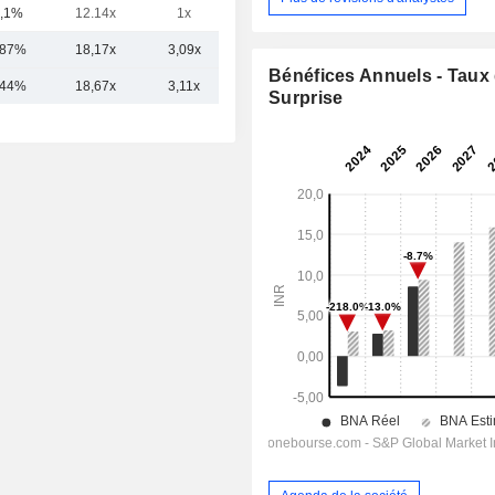
,1%
12.14x
1x
0.59x
,87%
18,17x
3,09x
2,20x
Bénéfices Annuels - Taux
,44%
18,67x
3,11x
2,13x
Surprise