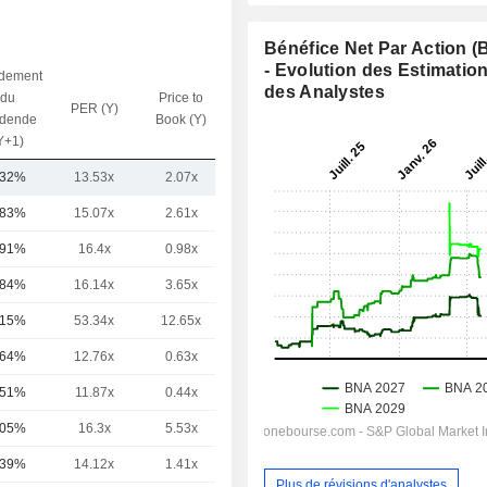
Bénéfice Net Par Action 
- Evolution des Estimatio
dement
des Analystes
du
Price to
PER (Y)
VE / CA (Y)
idende
Book (Y)
Y+1)
,32%
13.53x
2.07x
1.2x
,83%
15.07x
2.61x
1.65x
,91%
16.4x
0.98x
0.94x
,84%
16.14x
3.65x
1.72x
,15%
53.34x
12.65x
8.92x
,64%
12.76x
0.63x
0.79x
,51%
11.87x
0.44x
0.53x
,05%
16.3x
5.53x
4.72x
,39%
14.12x
1.41x
0.93x
Plus de révisions d'analystes