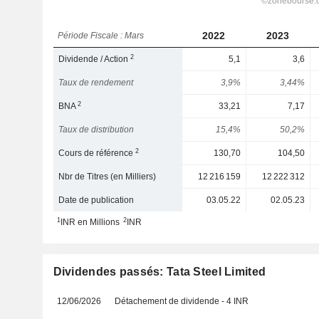
2022
2023
Période Fiscale : Mars
2
Dividende / Action
5,1
3,6
Taux de rendement
3,9%
3,44%
2
BNA
33,21
7,17
Taux de distribution
15,4%
50,2%
2
Cours de référence
130,70
104,50
Nbr de Titres (en Milliers)
12 216 159
12 222 312
Date de publication
03.05.22
02.05.23
1
2
INR en Millions
INR
Dividendes passés: Tata Steel Limited
12/06/2026
Détachement de dividende - 4 INR