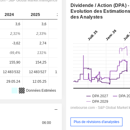
Dividende / Action (DPA) -
Evolution des Estimation
2024
2025
2026
2027
2028
des Analystes
3,6
3,6
4
4,194
4,472
2,31%
2,33%
2,09%
2,22%
2,36%
-3,62
2,74
8,65
14,04
15,88
-99,4%
131%
46,2%
29,9%
28,2%
155,90
154,25
191,80
189,30
189,30
12 483 532
12 483 527
12 483 532
12 483 532
-
29.05.24
12.05.25
15.05.26
-
-
Données Estimées
Plus de révisions d'analystes
06:00