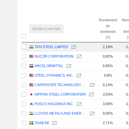
Rendement
Ren
du
Ajouter à une liste
dividende
div
(Y)
(
TATA STEEL LIMITED
2,19%
2
NUCOR CORPORATION
0,82%
0
ARCELORMITTAL
0,85%
0
STEEL DYNAMICS, INC.
0,8%
0
CARPENTER TECHNOLOGY CORPORATION
0,14%
0
NIPPON STEEL CORPORATION
3,53%
3
POSCO HOLDINGS INC.
3,08%
3
LLOYDS METALS AND ENERGY LIMITED
0,05%
0
SSAB AB
2,71%
3