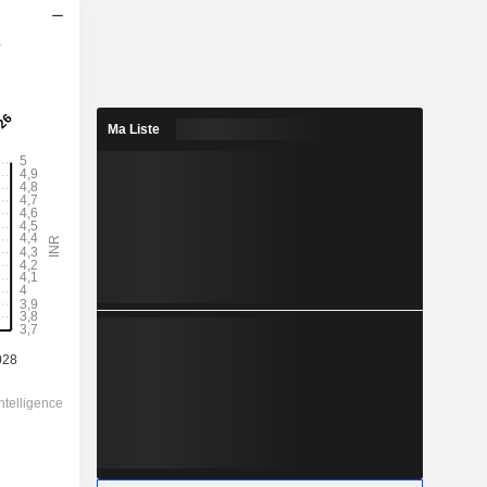
s
2029
4,658
2,46%
Ma Liste
17,21
27,1%
189,30
-
-