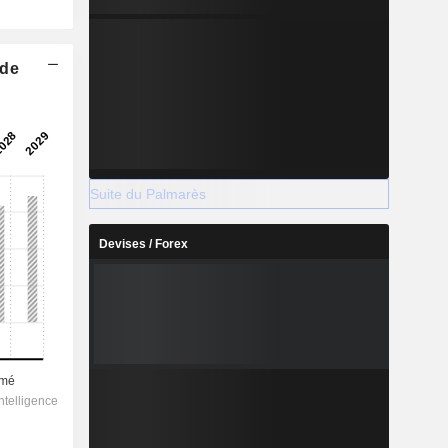
 de
Suite du Palmarès
Devises / Forex