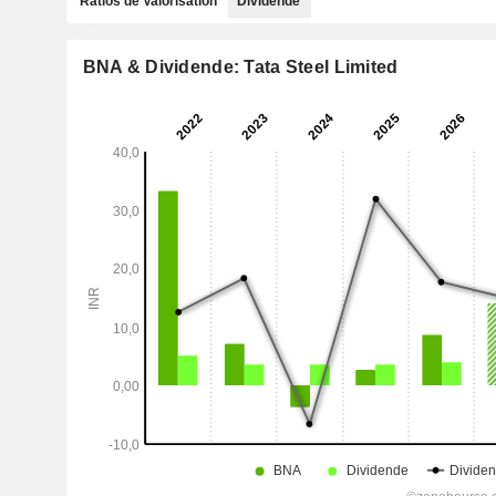
Ratios de Valorisation
Dividende
BNA & Dividende: Tata Steel Limited