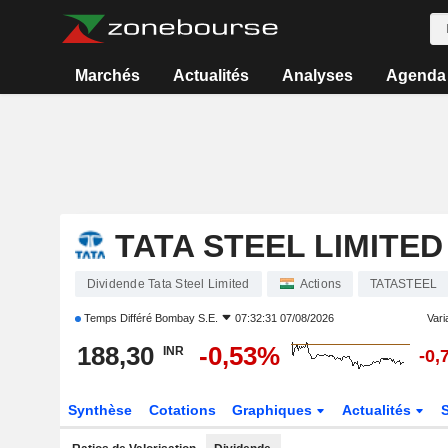
Marchés
Actualités
Analyses
Agenda
TATA STEEL LIMITED
Dividende Tata Steel Limited
Actions
TATASTEEL
Temps Différé
Bombay S.E.
07:32:31 07/08/2026
Varia
188,30
-0,53%
INR
-0,
Synthèse
Cotations
Graphiques
Actualités