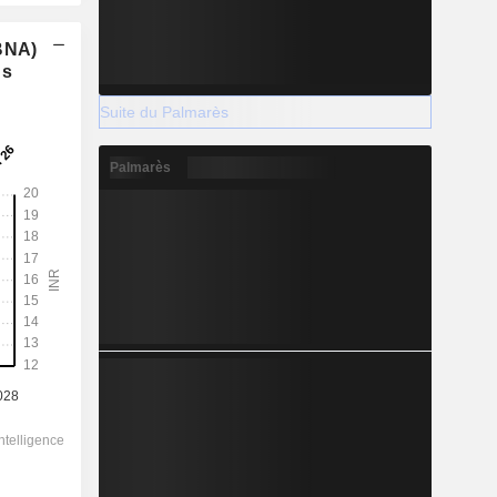
(BNA)
ns
Suite du Palmarès
Palmarès