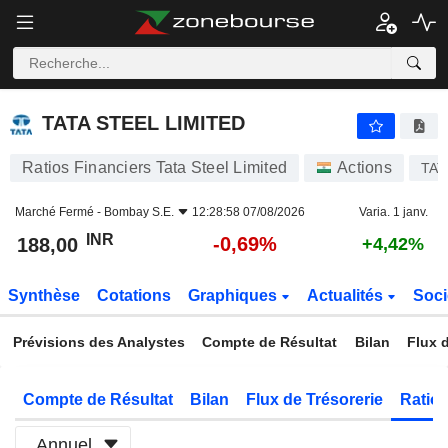
TATA STEEL LIMITED
188,00
₹
-0,69%
TATA STEEL LIMITED
Ratios Financiers Tata Steel Limited
Actions
TAT
Marché Fermé -
Bombay S.E.
12:28:58 07/08/2026
Varia. 1 janv.
INR
-0,69%
188,00
+4,42%
Synthèse
Cotations
Graphiques
Actualités
Soci
Prévisions des Analystes
Compte de Résultat
Bilan
Flux d
Compte de Résultat
Bilan
Flux de Trésorerie
Ratios
Annuel