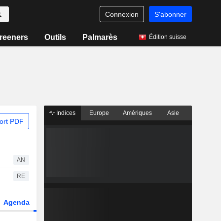
Connexion
S'abonner
reeners
Outils
Palmarès
Édition suisse
Indices
Europe
Amériques
Asie
ort PDF
AN
RE
Agenda
Secteur
Dérivés
Fonds et ETFs