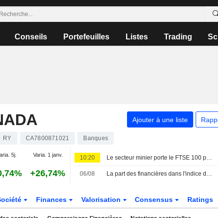
Conseils
Portefeuilles
Listes
Trading
Sc
NADA
Ajouter à une liste
Rapp
RY
CA7800871021
Banques
aria. 5j.
Varia. 1 janv.
10:20
Le secteur minier porte le FTSE 100 porté par le rallye des métaux ; l'or progresse
0,74%
+26,74%
06/08
La part des financières dans l'indice de Toronto atteint un sommet de 8 ans face à l'envolée des valorisations bancaires
Société
Finances
Valorisation
Consensus
Ratings