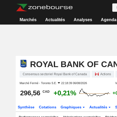
Marchés
Actualités
Analyses
Agenda
ROYAL BANK OF CA
Consensus sectoriel Royal Bank of Canada
Actions
Marché Fermé -
Toronto S.E.
22:18:39 06/08/2026
V
296,56
+0,21%
CAD
+
Synthèse
Cotations
Graphiques
Actualités