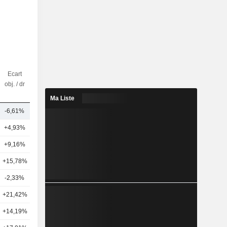
Ecart
Nbr
obj. / dr
d'analystes
Ma Liste
-6,61%
13
+4,93%
21
+9,16%
22
+15,78%
16
-2,33%
17
+21,42%
17
+14,19%
23