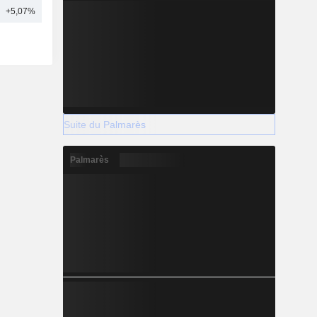
+5,07%
18
Suite du Palmarès
Palmarès