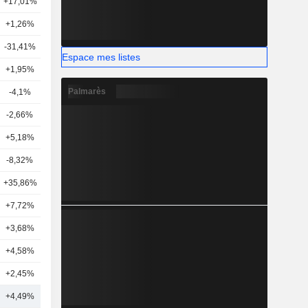
+17,01%
17
+1,26%
11
-31,41%
14
Espace mes listes
+1,95%
20
Palmarès
-4,1%
13
-2,66%
16
+5,18%
12
-8,32%
22
+35,86%
19
+7,72%
16
+3,68%
19
+4,58%
14
+2,45%
11
+4,49%
17