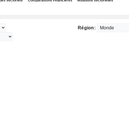
des sectoriels
Comparaisons Financières
Notations sectorielles
Région: