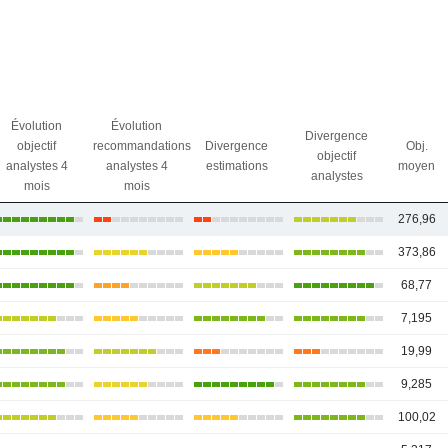
Évolution
Évolution
Divergence
objectif
recommandations
Divergence
Obj.
objectif
analystes 4
analystes 4
estimations
moyen
analystes
mois
mois
276,96
373,86
68,77
7,195
19,99
9,285
100,02