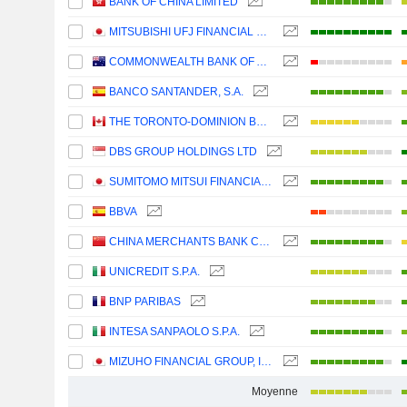
BANK OF CHINA LIMITED
MITSUBISHI UFJ FINANCIAL GROUP, INC.
COMMONWEALTH BANK OF AUSTRALIA
BANCO SANTANDER, S.A.
THE TORONTO-DOMINION BANK
DBS GROUP HOLDINGS LTD
SUMITOMO MITSUI FINANCIAL GROUP, INC.
BBVA
CHINA MERCHANTS BANK CO., LTD.
UNICREDIT S.P.A.
BNP PARIBAS
INTESA SANPAOLO S.P.A.
MIZUHO FINANCIAL GROUP, INC.
Moyenne