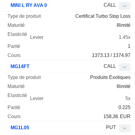
Type
CALL
MINI L RY AVA 0
de
Certificat Turbo Stop Loss
Mnemo
Type
produit
Maturité
Elasticité
Levier
Parité
Co
Illimité
1.45x
1
1373.13 / 1374.97
CALL
MG14FT
Produits Exotiques
Illimité
5x
0.225
158,36
EUR
PUT
MG1L05