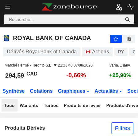
ROYAL BANK OF CANADA
294,59
$
-0,66%
ROYAL BANK OF CANADA
Dérivés Royal Bank of Canada
Actions
RY
C
Marché Fermé -
Toronto S.E.
22:23:40 07/08/2026
Varia. 1 janv.
CAD
-0,66%
294,59
+25,90%
Synthèse
Cotations
Graphiques
Actualités
Soci
Tous
Warrants
Turbos
Produits de levier
Produits d'inv
Filtres
Produits Dérivés