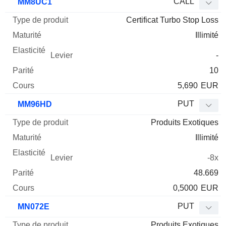
CALL
MM8UC1
Certificat Turbo Stop Loss
Illimité
-
10
5,690
EUR
PUT
MM96HD
Produits Exotiques
Illimité
-8x
48.669
0,5000
EUR
PUT
MN072E
Produits Exotiques