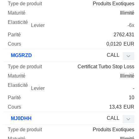
Produits Exotiques
Illimité
-6x
2762.431
0,0120
EUR
CALL
MG5RZD
Certificat Turbo Stop Loss
Illimité
-
10
13,43
EUR
CALL
MJ0DHH
Produits Exotiques
Illimité