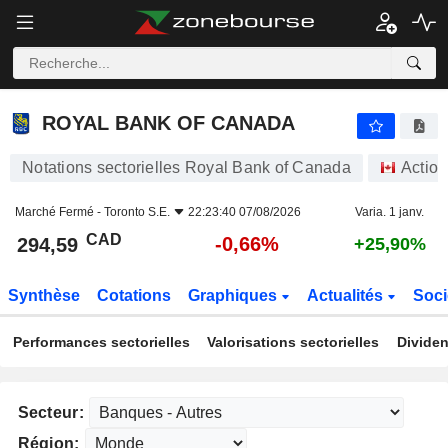
ROYAL BANK OF CANADA
294,59
$
-0,66%
ROYAL BANK OF CANADA
Notations sectorielles Royal Bank of Canada
Action
Marché Fermé -
Toronto S.E.
22:23:40 07/08/2026
Varia. 1 janv.
CAD
-0,66%
294,59
+25,90%
Synthèse
Cotations
Graphiques
Actualités
Soci
Performances sectorielles
Valorisations sectorielles
Dividen
Secteur:
Région: