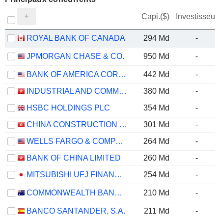
Capi.($)
Investisseur
ROYAL BANK OF CANADA
294 Md
-
JPMORGAN CHASE & CO.
950 Md
-
BANK OF AMERICA CORPORATION
442 Md
-
INDUSTRIAL AND COMMERCIAL BANK OF CHINA LIMITED
380 Md
-
HSBC HOLDINGS PLC
354 Md
-
CHINA CONSTRUCTION BANK CORPORATION
301 Md
-
WELLS FARGO & COMPANY
264 Md
-
BANK OF CHINA LIMITED
260 Md
-
MITSUBISHI UFJ FINANCIAL GROUP, INC.
254 Md
-
COMMONWEALTH BANK OF AUSTRALIA
210 Md
-
BANCO SANTANDER, S.A.
211 Md
-