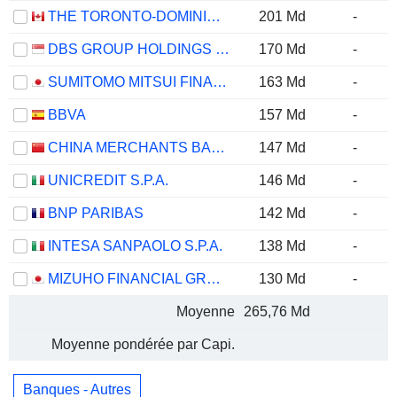
THE TORONTO-DOMINION BANK
201 Md
-
DBS GROUP HOLDINGS LTD
170 Md
-
SUMITOMO MITSUI FINANCIAL GROUP, INC.
163 Md
-
BBVA
157 Md
-
CHINA MERCHANTS BANK CO., LTD.
147 Md
-
UNICREDIT S.P.A.
146 Md
-
BNP PARIBAS
142 Md
-
INTESA SANPAOLO S.P.A.
138 Md
-
MIZUHO FINANCIAL GROUP, INC.
130 Md
-
Moyenne
265,76 Md
Moyenne pondérée par Capi.
Banques - Autres