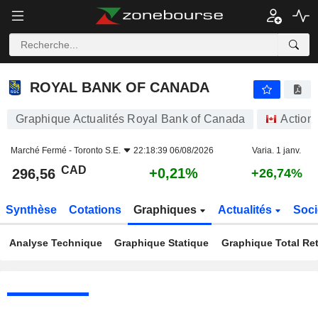
ROYAL BANK OF CANADA
296,56
$
+0,21%
ROYAL BANK OF CANADA
Graphique Actualités Royal Bank of Canada
Action
Marché Fermé -
Toronto S.E.
22:18:39 06/08/2026
Varia. 1 janv.
CAD
+0,21%
296,56
+26,74%
Synthèse
Cotations
Graphiques
Actualités
Soci
Analyse Technique
Graphique Statique
Graphique Total Re