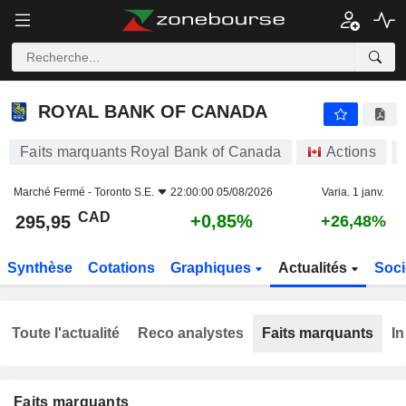
ROYAL BANK OF CANADA
295,95
$
+0,85%
ROYAL BANK OF CANADA
Faits marquants Royal Bank of Canada
Actions
Marché Fermé -
Toronto S.E.
22:00:00 05/08/2026
Varia. 1 janv.
CAD
+0,85%
295,95
+26,48%
Synthèse
Cotations
Graphiques
Actualités
Soci
Toute l'actualité
Reco analystes
Faits marquants
In
Faits marquants