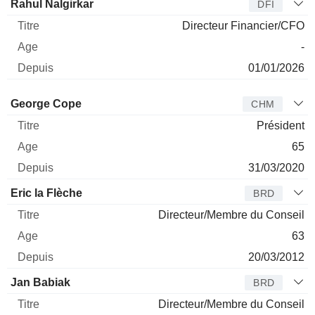
Rahul Nalgirkar
DFI
Directeur Financier/CFO
-
01/01/2026
Administrateur
Titre
Age
Depuis
George Cope
CHM
Président
65
31/03/2020
Eric la Flèche
BRD
Directeur/Membre du Conseil
63
20/03/2012
Jan Babiak
BRD
Directeur/Membre du Conseil