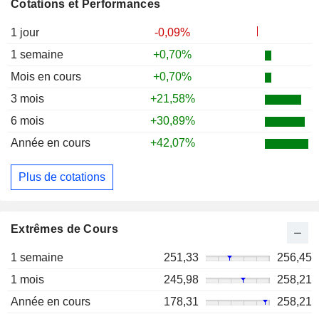
Cotations et Performances
1 jour
-0,09%
1 semaine
+0,70%
Mois en cours
+0,70%
3 mois
+21,58%
6 mois
+30,89%
Année en cours
+42,07%
Plus de cotations
Extrêmes de Cours
1 semaine
251,33
256,45
1 mois
245,98
258,21
Année en cours
178,31
258,21