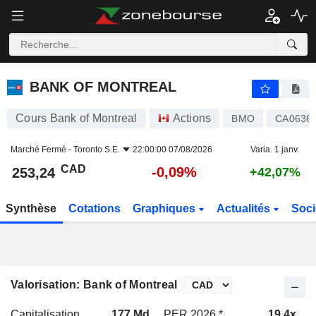
BANK OF MONTREAL
253,24
$
-0,09%
BANK OF MONTREAL
Cours Bank of Montreal
Actions
BMO
CA0636
Marché Fermé -
Toronto S.E.
22:00:00 07/08/2026
Varia. 1 janv.
CAD
-0,09%
253,24
+42,07%
Synthèse
Cotations
Graphiques
Actualités
Soci
Valorisation: Bank of Montreal
Capitalisation
177 Md
PER 2026 *
19,4x