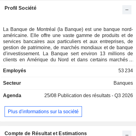
Profil Société
La Banque de Montréal (la Banque) est une banque nord-
américaine. Elle offre une vaste gamme de produits et de
services bancaires aux particuliers et aux entreprises, de
gestion de patrimoine, de marchés mondiaux et de banque
d'investissement. La Banque sert environ 13 millions de
clients en Amérique du Nord et dans certains marchés à
l'échelle mondiale, par l'entremise de trois groupes
Employés
53 234
d'exploitation intégrés : Les Services bancaires Particuliers
et entreprises (PE), BMO Gestion de patrimoine et BMO
Secteur
Banques
Marchés des capitaux. Le groupe d'exploitation PE
représente la somme de ses deux secteurs d'exploitation de
Agenda
25/08
Publication des résultats - Q3 2026
services aux particuliers et aux entreprises, soit les Services
bancaires Particuliers et entreprises - Canada (PE -
Canada) et les Services bancaires Particuliers et entreprises
Plus d'informations sur la société
- États-Unis (PE - États-Unis). BMO Gestion de patrimoine
sert un éventail complet de clients, allant des particuliers et
des familles aux propriétaires d'entreprises et aux
institutions, en proposant une vaste gamme de produits et
Compte de Résultat et Estimations