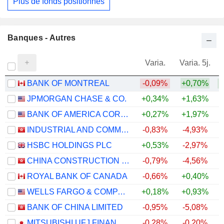
Plus de fonds positionnés
Banques - Autres
Varia.
Varia. 5j.
BANK OF MONTREAL
-0,09%
+0,70%
+
JPMORGAN CHASE & CO.
+0,34%
+1,63%
+
BANK OF AMERICA CORPORATION
+0,27%
+1,97%
+
INDUSTRIAL AND COMMERCIAL BANK OF CHINA LIMITED
-0,83%
-4,93%
+
HSBC HOLDINGS PLC
+0,53%
-2,97%
+
CHINA CONSTRUCTION BANK CORPORATION
-0,79%
-4,56%
ROYAL BANK OF CANADA
-0,66%
+0,40%
+
WELLS FARGO & COMPANY
+0,18%
+0,93%
+
BANK OF CHINA LIMITED
-0,95%
-5,08%
+
MITSUBISHI UFJ FINANCIAL GROUP, INC.
-0,28%
-0,20%
+