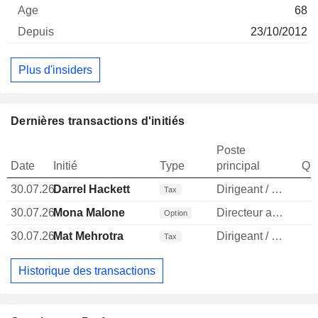
68
23/10/2012
Plus d'insiders
Dernières transactions d'initiés
Poste
Date
Initié
Type
principal
Qua
30.07.26
Darrel Hackett
Dirigeant / cadre principal
Tax
30.07.26
Mona Malone
Directeur administratif
Option
30.07.26
Mat Mehrotra
Dirigeant / cadre principal
Tax
Historique des transactions