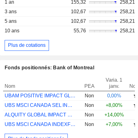
1 an
155,32
258,21
3 ans
102,67
258,21
5 ans
102,67
258,21
10 ans
55,76
258,21
Plus de cotations
Fonds positionnés: Bank of Montreal
Varia. 1
Nom
PEA
janv.
Not
UBAM POSITIVE IMPACT GLOBAL EQ IPC EUR
Non
0,00%
UBS MSCI CANADA SEL INDEXF CAD I-A ACC
Non
+8,00%
ALQUITY GLOBAL IMPACT USD Y
Non
+14,00%
UBS MSCI CANADA INDEXF CAD I-B ACC
Non
+7,00%