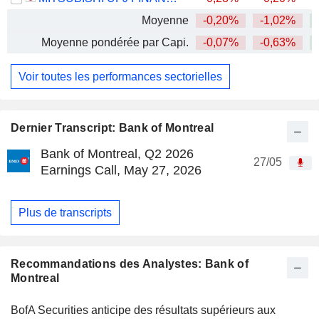
Moyenne
-0,20%
-1,02%
+
Moyenne pondérée par Capi.
-0,07%
-0,63%
+
Voir toutes les performances sectorielles
Dernier Transcript: Bank of Montreal
Bank of Montreal, Q2 2026
27/05
Earnings Call, May 27, 2026
Plus de transcripts
Recommandations des Analystes: Bank of
Montreal
BofA Securities anticipe des résultats supérieurs aux