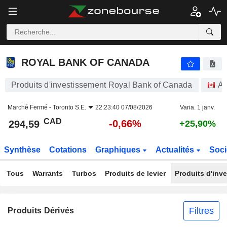
ROYAL BANK OF CANADA
294,59
$
-0,66%
ROYAL BANK OF CANADA
Produits d'investissement Royal Bank of Canada
Ac
Marché Fermé -
Toronto S.E.
22:23:40 07/08/2026
Varia. 1 janv.
CAD
-0,66%
294,59
+25,90%
Synthèse
Cotations
Graphiques
Actualités
Soci
Tous
Warrants
Turbos
Produits de levier
Produits d'inv
Filtres
Produits Dérivés