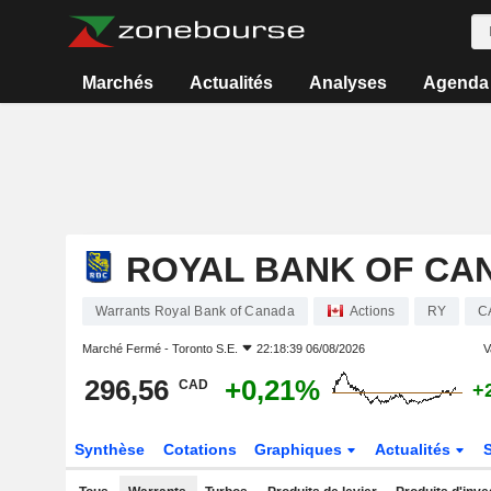
Marchés
Actualités
Analyses
Agenda
ROYAL BANK OF CA
Warrants Royal Bank of Canada
Actions
RY
C
Marché Fermé -
Toronto S.E.
22:18:39 06/08/2026
V
296,56
+0,21%
CAD
+
Synthèse
Cotations
Graphiques
Actualités