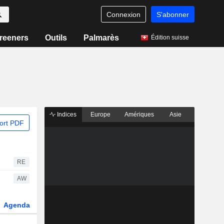
Connexion
S'abonner
reeners
Outils
Palmarès
Édition suisse
Indices
Europe
Amériques
Asie
ort PDF
RE
AW
Agenda
Secteur
Dérivés
Fonds et ETFs