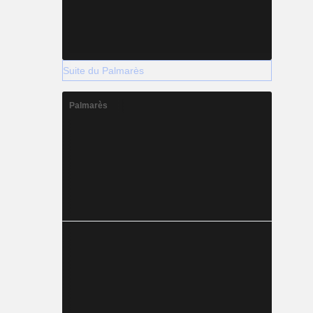
Suite du Palmarès
Palmarès