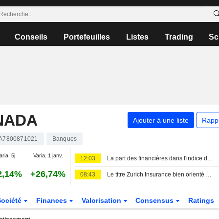
Conseils
Portefeuilles
Listes
Trading
Sc
NADA
Ajouter à une liste
Rapp
A7800871021
Banques
aria. 5j.
Varia. 1 janv.
12:03
La part des financières dans l'indice de Toronto atteint un sommet de 8 ans face à l'envolée des valorisations bancaires
2,14%
+26,74%
08:43
Le titre Zurich Insurance bien orienté après un 1er semestre solide
Société
Finances
Valorisation
Consensus
Ratings