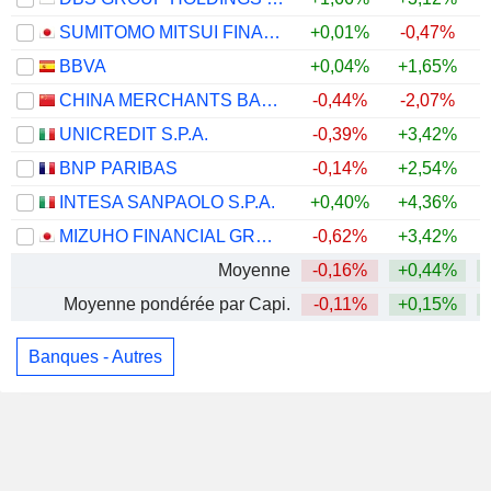
SUMITOMO MITSUI FINANCIAL GROUP, INC.
+0,01%
-0,47%
BBVA
+0,04%
+1,65%
+
CHINA MERCHANTS BANK CO., LTD.
-0,44%
-2,07%
UNICREDIT S.P.A.
-0,39%
+3,42%
BNP PARIBAS
-0,14%
+2,54%
+
INTESA SANPAOLO S.P.A.
+0,40%
+4,36%
+
MIZUHO FINANCIAL GROUP, INC.
-0,62%
+3,42%
Moyenne
-0,16%
+0,44%
Moyenne pondérée par Capi.
-0,11%
+0,15%
Banques - Autres