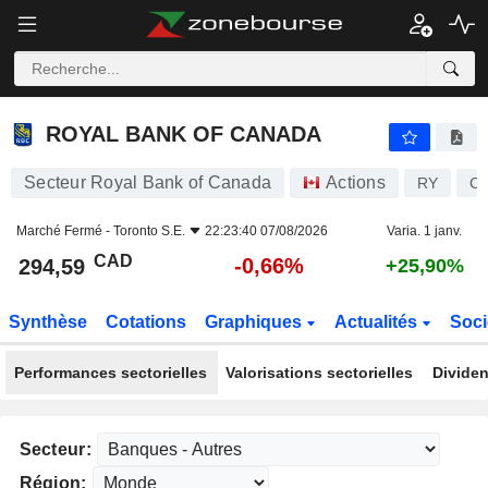
ROYAL BANK OF CANADA
294,59
$
-0,66%
ROYAL BANK OF CANADA
Secteur Royal Bank of Canada
Actions
RY
C
Marché Fermé -
Toronto S.E.
22:23:40 07/08/2026
Varia. 1 janv.
CAD
-0,66%
294,59
+25,90%
Synthèse
Cotations
Graphiques
Actualités
Soci
Performances sectorielles
Valorisations sectorielles
Dividen
Secteur:
Région: