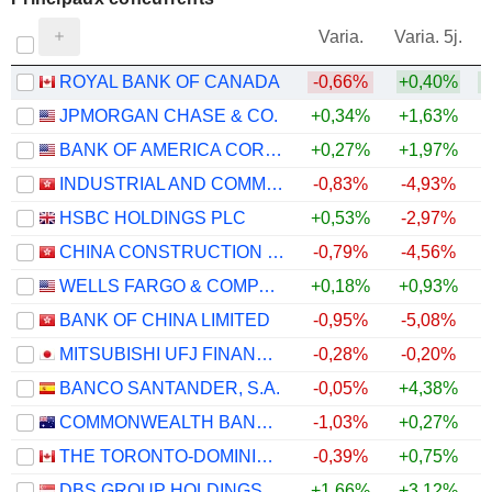
V
Varia.
Varia. 5j.
ROYAL BANK OF CANADA
-0,66%
+0,40%
JPMORGAN CHASE & CO.
+0,34%
+1,63%
BANK OF AMERICA CORPORATION
+0,27%
+1,97%
INDUSTRIAL AND COMMERCIAL BANK OF CHINA LIMITED
-0,83%
-4,93%
HSBC HOLDINGS PLC
+0,53%
-2,97%
CHINA CONSTRUCTION BANK CORPORATION
-0,79%
-4,56%
WELLS FARGO & COMPANY
+0,18%
+0,93%
BANK OF CHINA LIMITED
-0,95%
-5,08%
MITSUBISHI UFJ FINANCIAL GROUP, INC.
-0,28%
-0,20%
BANCO SANTANDER, S.A.
-0,05%
+4,38%
COMMONWEALTH BANK OF AUSTRALIA
-1,03%
+0,27%
THE TORONTO-DOMINION BANK
-0,39%
+0,75%
DBS GROUP HOLDINGS LTD
+1,66%
+3,12%
+