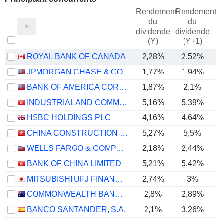
Rendement
Rendement
du
du
dividende
dividende
(Y)
(Y+1)
ROYAL BANK OF CANADA
2,28%
2,52%
JPMORGAN CHASE & CO.
1,77%
1,94%
BANK OF AMERICA CORPORATION
1,87%
2,1%
INDUSTRIAL AND COMMERCIAL BANK OF CHINA LIMITED
5,16%
5,39%
HSBC HOLDINGS PLC
4,16%
4,64%
CHINA CONSTRUCTION BANK CORPORATION
5,27%
5,5%
WELLS FARGO & COMPANY
2,18%
2,44%
BANK OF CHINA LIMITED
5,21%
5,42%
MITSUBISHI UFJ FINANCIAL GROUP, INC.
2,74%
3%
COMMONWEALTH BANK OF AUSTRALIA
2,8%
2,89%
BANCO SANTANDER, S.A.
2,1%
3,26%