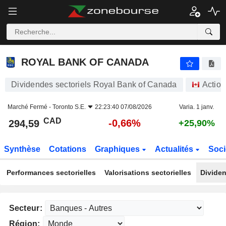
ROYAL BANK OF CANADA
294,59
$
-0,66%
ROYAL BANK OF CANADA
Dividendes sectoriels Royal Bank of Canada
Action
Marché Fermé -
Toronto S.E.
22:23:40 07/08/2026
Varia. 1 janv.
CAD
-0,66%
294,59
+25,90%
Synthèse
Cotations
Graphiques
Actualités
Soci
Performances sectorielles
Valorisations sectorielles
Dividen
Secteur:
Région: