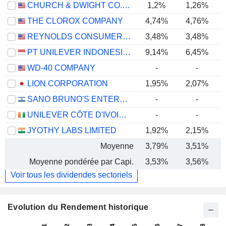
CHURCH & DWIGHT CO., INC.
1,2%
1,26%
THE CLOROX COMPANY
4,74%
4,76%
REYNOLDS CONSUMER PRODUCTS INC.
3,48%
3,48%
PT UNILEVER INDONESIA TBK
9,14%
6,45%
WD-40 COMPANY
-
-
LION CORPORATION
1,95%
2,07%
SANO BRUNO'S ENTERPRISES LTD
-
-
UNILEVER CÔTE D'IVOIRE, S.A.
-
-
JYOTHY LABS LIMITED
1,92%
2,15%
Moyenne
3,79%
3,51%
Moyenne pondérée par Capi.
3,53%
3,56%
Voir tous les dividendes sectoriels
Evolution du Rendement historique