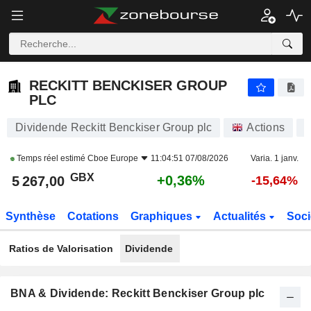
RECKITT BENCKISER GROUP PLC
5 267,00
p
+0,36%
RECKITT BENCKISER GROUP
PLC
Dividende Reckitt Benckiser Group plc
Actions
R
Temps réel estimé
Cboe Europe
11:04:51 07/08/2026
Varia. 1 janv.
GBX
+0,36%
5 267,00
-15,64%
Synthèse
Cotations
Graphiques
Actualités
Soci
Ratios de Valorisation
Dividende
BNA & Dividende: Reckitt Benckiser Group plc