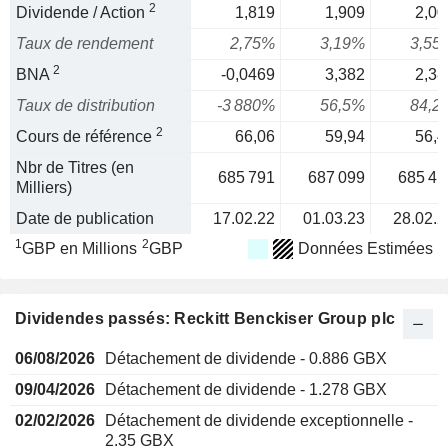
2
Dividende / Action
1,819
1,909
2,00
Taux de rendement
2,75%
3,19%
3,55
2
BNA
-0,0469
3,382
2,38
Taux de distribution
-3 880%
56,5%
84,2
2
Cours de référence
66,06
59,94
56,4
Nbr de Titres (en
685 791
687 099
685 41
Milliers)
Date de publication
17.02.22
01.03.23
28.02.2
1
2
GBP en Millions
GBP
Données Estimées
Dividendes passés: Reckitt Benckiser Group plc
06/08/2026
Détachement de dividende - 0.886 GBX
09/04/2026
Détachement de dividende - 1.278 GBX
02/02/2026
Détachement de dividende exceptionnelle -
2.35 GBX