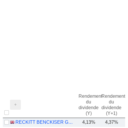
Rendement
Rendement
du
du
dividende
dividende
(Y)
(Y+1)
RECKITT BENCKISER GROUP PLC
4,13%
4,37%