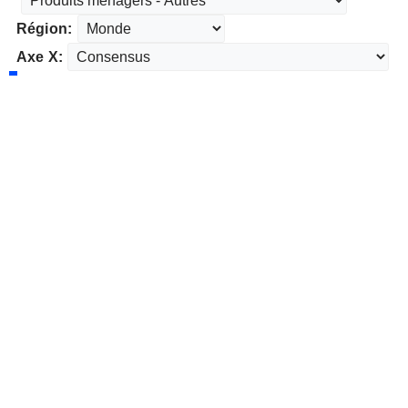
Région:
Axe X: