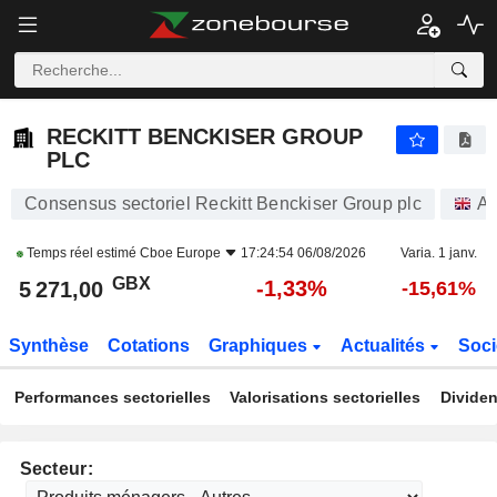
RECKITT BENCKISER GROUP PLC
5 271,00
p
-1,33%
RECKITT BENCKISER GROUP
PLC
Consensus sectoriel Reckitt Benckiser Group plc
Ac
Temps réel estimé
Cboe Europe
17:24:54 06/08/2026
Varia. 1 janv.
GBX
-1,33%
5 271,00
-15,61%
Synthèse
Cotations
Graphiques
Actualités
Soci
Performances sectorielles
Valorisations sectorielles
Dividen
Secteur: