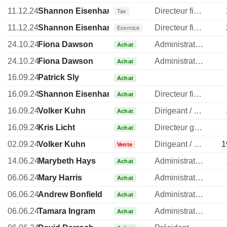
11.12.24
Shannon Eisenhardt
Directeur financier
Tax
11.12.24
Shannon Eisenhardt
Directeur financier
Exercice
24.10.24
Fiona Dawson
Administrateur
Achat
24.10.24
Fiona Dawson
Administrateur
Achat
16.09.24
Patrick Sly
Achat
16.09.24
Shannon Eisenhardt
Directeur financier
Achat
16.09.24
Volker Kuhn
Dirigeant / cadre principal
Achat
16.09.24
Kris Licht
Directeur general
Achat
02.09.24
Volker Kuhn
Dirigeant / cadre principal
1
Vente
14.06.24
Marybeth Hays
Administrateur
Achat
06.06.24
Mary Harris
Administrateur
Achat
06.06.24
Andrew Bonfield
Administrateur
Achat
06.06.24
Tamara Ingram
Administrateur
Achat