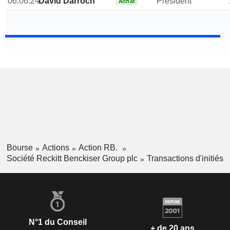
06.06.24
David Darroch
Président
Achat
Bourse
Actions
Action RB.
Société Reckitt Benckiser Group plc
Transactions d'initiés
N°1 du Conseil
+ de 20 ans