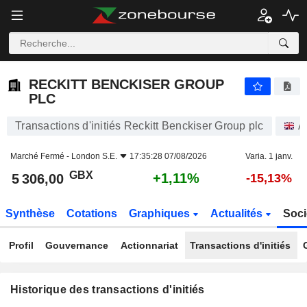
RECKITT BENCKISER GROUP PLC
RECKITT BENCKISER GROUP
PLC
Transactions d'initiés Reckitt Benckiser Group plc
A
Marché Fermé -
London S.E.
17:35:28 07/08/2026
Varia. 1 janv.
GBX
+1,11%
5 306,00
-15,13%
Synthèse
Cotations
Graphiques
Actualités
Soci
Profil
Gouvernance
Actionnariat
Transactions d'initiés
Historique des transactions d'initiés