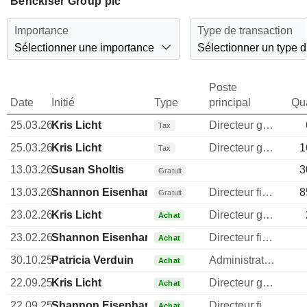
Benckiser Group plc
Importance
Type de transaction
Sélectionner une importance
Sélectionner un type d
Poste
Date
Initié
Type
principal
Qua
25.03.26
Kris Licht
Directeur general
Tax
25.03.26
Kris Licht
Directeur general
1
Tax
13.03.26
Susan Sholtis
3
Gratuit
13.03.26
Shannon Eisenhardt
Directeur financier
8
Gratuit
23.02.26
Kris Licht
Directeur general
Achat
23.02.26
Shannon Eisenhardt
Directeur financier
Achat
30.10.25
Patricia Verduin
Administrateur
Achat
22.09.25
Kris Licht
Directeur general
Achat
22.09.25
Shannon Eisenhardt
Directeur financier
Achat