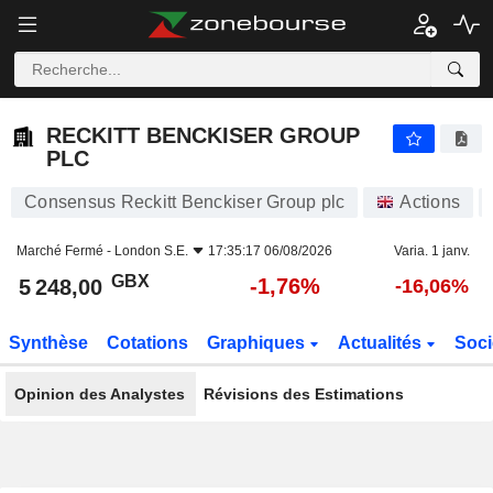
RECKITT BENCKISER GROUP PLC
5 248,00
p
-1,76%
RECKITT BENCKISER GROUP
PLC
Consensus Reckitt Benckiser Group plc
Actions
Marché Fermé -
London S.E.
17:35:17 06/08/2026
Varia. 1 janv.
GBX
-1,76%
5 248,00
-16,06%
Synthèse
Cotations
Graphiques
Actualités
Soci
Opinion des Analystes
Révisions des Estimations