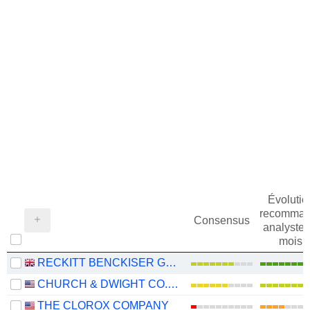
Évolutio
recomman
Consensus
analystes
mois
RECKITT BENCKISER GROUP PLC
CHURCH & DWIGHT CO., INC.
THE CLOROX COMPANY