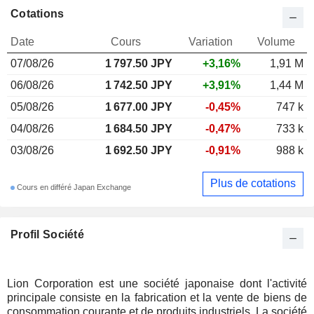
Cotations
Date
Cours
Variation
Volume
07/08/26
1 797.50 JPY
+3,16%
1,91 M
06/08/26
1 742.50 JPY
+3,91%
1,44 M
05/08/26
1 677.00 JPY
-0,45%
747 k
04/08/26
1 684.50 JPY
-0,47%
733 k
03/08/26
1 692.50 JPY
-0,91%
988 k
Plus de cotations
Cours en différé Japan Exchange
Profil Société
Lion Corporation est une société japonaise dont l'activité
principale consiste en la fabrication et la vente de biens de
consommation courante et de produits industriels. La société