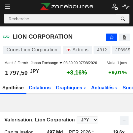
LION CORPORATION
1 797,50
¥
+3,16%
LION CORPORATION
Cours Lion Corporation
Actions
4912
JP39654
Marché Fermé -
Japan Exchange
08:30:00 07/08/2026
Varia. 1 janv.
JPY
+3,16%
1 797,50
+9,01%
Synthèse
Cotations
Graphiques
Actualités
Soci
Valorisation: Lion Corporation
Capitalisation
497 Md
PER 2026 *
19,6x