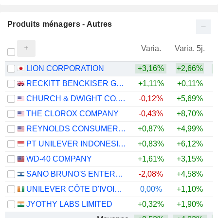
Produits ménagers - Autres
Varia.
Varia. 5j.
LION CORPORATION
+3,16%
+2,66%
+
RECKITT BENCKISER GROUP PLC
+1,11%
+0,11%
CHURCH & DWIGHT CO., INC.
-0,12%
+5,69%
+
THE CLOROX COMPANY
-0,43%
+8,70%
REYNOLDS CONSUMER PRODUCTS INC.
+0,87%
+4,99%
+
PT UNILEVER INDONESIA TBK
+0,83%
+6,12%
WD-40 COMPANY
+1,61%
+3,15%
SANO BRUNO'S ENTERPRISES LTD
-2,08%
+4,58%
UNILEVER CÔTE D'IVOIRE, S.A.
0,00%
+1,10%
JYOTHY LABS LIMITED
+0,32%
+1,90%