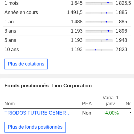
1 mois
1 645
1 825,5
Année en cours
1 491,5
1 885
1 an
1 488
1 885
3 ans
1 193
1 896
5 ans
1 193
1 948
10 ans
1 193
2 823
Plus de cotations
Fonds positionnés: Lion Corporation
Varia. 1
Nom
PEA
janv.
Not
TRIODOS FUTURE GENERATIONS I EUR CAP
Non
+4,00%
Plus de fonds positionnés