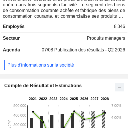
opère dans trois segments d'activité. Le segment des biens
de consommation courante achète et fabrique des biens de
consommation courante, et commercialise ses produits par
l'intermédiaire de magasins de distribution. Ce segment
Employés
8 346
comprend également le commerce d'aliments pour animaux
de compagnie et la gestion de produits en vente libre. Le
Secteur
Produits ménagers
segment des produits industriels commercialise des produits
industriels et des produits d'entretien pour la cuisine. Le
Agenda
07/08
Publication des résultats - Q2 2026
segment International fabrique et vend des biens de
consommation courante et des produits chimiques sur les
marchés étrangers. La société exerce également des
Plus d'informations sur la société
activités de conception, de construction et de maintenance
de ses équipements, ainsi que de transport de ses produits,
et est présente dans les secteurs de l'immobilier, du
courtage et des services sociaux.
Compte de Résultat et Estimations