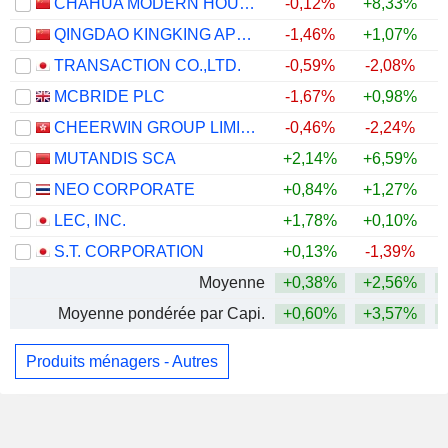
CHAHUA MODERN HOUSEWARES CO., LTD.
-0,12%
+8,33%
QINGDAO KINGKING APPLIED CHEMISTRY CO., LTD.
-1,46%
+1,07%
TRANSACTION CO.,LTD.
-0,59%
-2,08%
MCBRIDE PLC
-1,67%
+0,98%
CHEERWIN GROUP LIMITED
-0,46%
-2,24%
MUTANDIS SCA
+2,14%
+6,59%
NEO CORPORATE
+0,84%
+1,27%
+
LEC, INC.
+1,78%
+0,10%
S.T. CORPORATION
+0,13%
-1,39%
Moyenne
+0,38%
+2,56%
Moyenne pondérée par Capi.
+0,60%
+3,57%
Produits ménagers - Autres