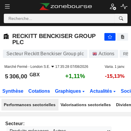
RECKITT BENCKISER GROUP PLC
5 306,00
p
+1,11%
RECKITT BENCKISER GROUP
PLC
Secteur Reckitt Benckiser Group plc
Actions
RB.
Marché Fermé -
London S.E.
17:35:28 07/08/2026
Varia. 1 janv.
GBX
+1,11%
5 306,00
-15,13%
Synthèse
Cotations
Graphiques
Actualités
Soci
Performances sectorielles
Valorisations sectorielles
Dividen
Secteur: