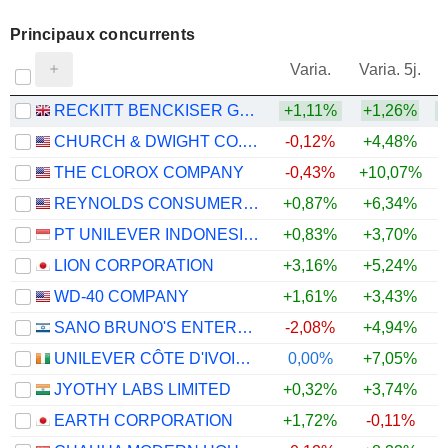
Principaux concurrents
V
Varia.
Varia. 5j.
RECKITT BENCKISER GROUP PLC
+1,11%
+1,26%
CHURCH & DWIGHT CO., INC.
-0,12%
+4,48%
THE CLOROX COMPANY
-0,43%
+10,07%
+
REYNOLDS CONSUMER PRODUCTS INC.
+0,87%
+6,34%
PT UNILEVER INDONESIA TBK
+0,83%
+3,70%
LION CORPORATION
+3,16%
+5,24%
WD-40 COMPANY
+1,61%
+3,43%
SANO BRUNO'S ENTERPRISES LTD
-2,08%
+4,94%
+
UNILEVER CÔTE D'IVOIRE, S.A.
0,00%
+7,05%
JYOTHY LABS LIMITED
+0,32%
+3,74%
EARTH CORPORATION
+1,72%
-0,11%