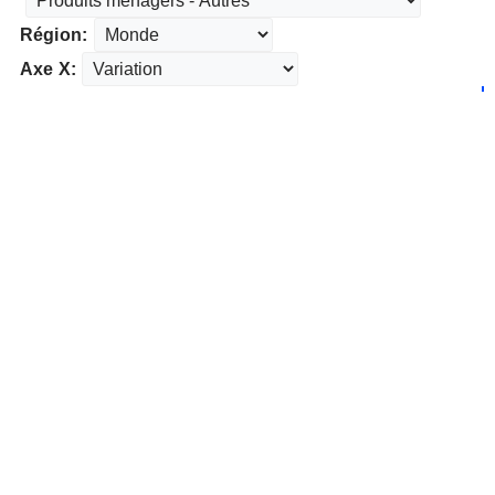
Région:
Axe X: