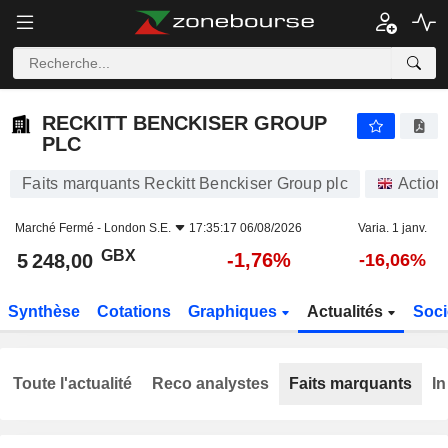
RECKITT BENCKISER GROUP PLC
5 248,00
p
-1,76%
RECKITT BENCKISER GROUP
PLC
Faits marquants Reckitt Benckiser Group plc
Action
Marché Fermé -
London S.E.
17:35:17 06/08/2026
Varia. 1 janv.
GBX
-1,76%
5 248,00
-16,06%
Synthèse
Cotations
Graphiques
Actualités
Soci
Toute l'actualité
Reco analystes
Faits marquants
In