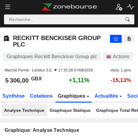
RECKITT BENCKISER GROUP PLC
5 306,00
p
+1,11%
RECKITT BENCKISER GROUP
PLC
Graphiques Reckitt Benckiser Group plc
Actions
Marché Fermé -
London S.E.
17:35:28 07/08/2026
Varia. 1 janv.
GBX
+1,11%
5 306,00
-15,13%
Synthèse
Cotations
Graphiques
Actualités
Soci
Analyse Technique
Graphique Statique
Graphique Total Re
Graphique: Analyse Technique