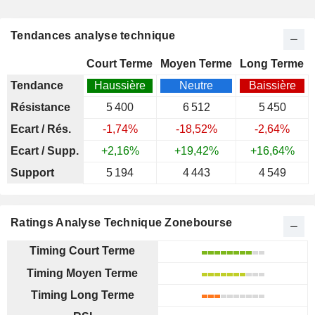
Tendances analyse technique
Court Terme
Moyen Terme
Long Terme
Tendance
Haussière
Neutre
Baissière
Résistance
5 400
6 512
5 450
Ecart / Rés.
-1,74%
-18,52%
-2,64%
Ecart / Supp.
+2,16%
+19,42%
+16,64%
Support
5 194
4 443
4 549
Ratings Analyse Technique Zonebourse
Timing Court Terme
Timing Moyen Terme
Timing Long Terme