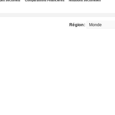
des sectoriels
Comparaisons Financières
Notations sectorielles
Région: