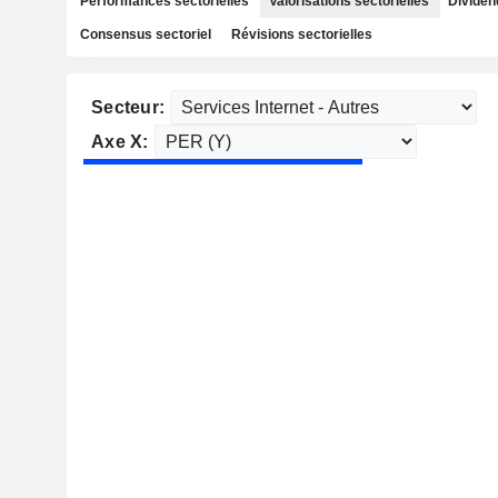
Performances sectorielles
Valorisations sectorielles
Dividen
Consensus sectoriel
Révisions sectorielles
Secteur:
Axe X: