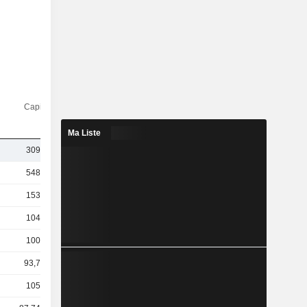
Capi.($)
Ma Liste
309 Md
548 Md
153 Md
104 Md
100 Md
93,7 Md
105 Md