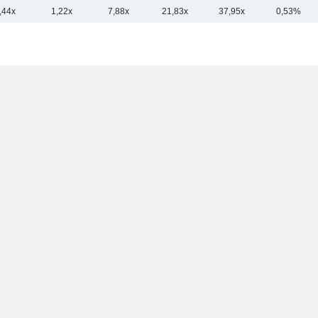
,44x
1,22x
7,88x
21,83x
37,95x
0,53%