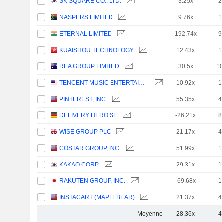
SK SQUARE CO., LTD.
3.25x
2
NASPERS LIMITED
9.76x
1
ETERNAL LIMITED
192.74x
9
KUAISHOU TECHNOLOGY
12.43x
1
REA GROUP LIMITED
30.5x
1
TENCENT MUSIC ENTERTAINMENT GROUP
10.92x
1
PINTEREST, INC.
55.35x
4
DELIVERY HERO SE
-26.21x
8
WISE GROUP PLC
21.17x
4
COSTAR GROUP, INC.
51.99x
1
KAKAO CORP.
29.31x
1
RAKUTEN GROUP, INC.
-69.68x
1
INSTACART (MAPLEBEAR)
21.37x
4
Moyenne
28,36x
4