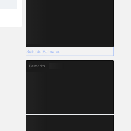
Suite du Palmarès
Palmarès