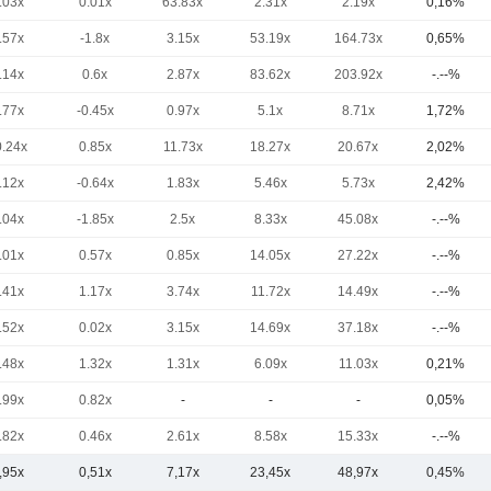
.03x
0.01x
63.83x
2.31x
2.19x
0,16%
.57x
-1.8x
3.15x
53.19x
164.73x
0,65%
.14x
0.6x
2.87x
83.62x
203.92x
-.--%
.77x
-0.45x
0.97x
5.1x
8.71x
1,72%
0.24x
0.85x
11.73x
18.27x
20.67x
2,02%
.12x
-0.64x
1.83x
5.46x
5.73x
2,42%
.04x
-1.85x
2.5x
8.33x
45.08x
-.--%
.01x
0.57x
0.85x
14.05x
27.22x
-.--%
.41x
1.17x
3.74x
11.72x
14.49x
-.--%
.52x
0.02x
3.15x
14.69x
37.18x
-.--%
.48x
1.32x
1.31x
6.09x
11.03x
0,21%
.99x
0.82x
-
-
-
0,05%
.82x
0.46x
2.61x
8.58x
15.33x
-.--%
,95x
0,51x
7,17x
23,45x
48,97x
0,45%