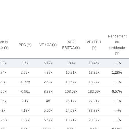
Rendement
ice to
VE /
VE / EBIT
du
PEG (Y)
VE / CA (Y)
ok (Y)
EBITDA (Y)
(Y)
dividende
(Y)
.99x
0.5x
6.12x
18.4x
19.45x
-.--%
.74x
2.62x
4.37x
10.21x
13.32x
1,28%
4.9x
-0.73x
2.69x
13.67x
18.27x
-.--%
.66x
-0.56x
8.83x
103.03x
182.09x
0,57%
.36x
2.1x
4x
26.17x
27.21x
-.--%
8.3x
4.18x
5.06x
24.03x
83.88x
-.--%
0.89x
1.07x
6.67x
18.71x
29.97x
-.--%