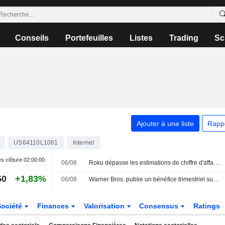
Conseils
Portefeuilles
Listes
Trading
Sc
Ajouter à une liste
Rapp
US64110L1061
Internet
s clôture
02:00:00
06/08
Roku dépasse les estimations de chiffre d'affaires trimestriel grâce à la solidité de la publicité et des abonnements
50
+1,83%
06/08
Warner Bros. publie un bénéfice trimestriel surprise grâce au streaming ; l'accord avec Paramount reçoit le feu vert du Royaume-Uni
Société
Finances
Valorisation
Consensus
Ratings