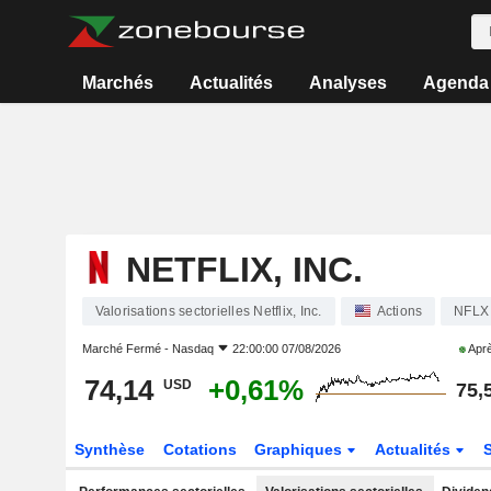
Marchés
Actualités
Analyses
Agenda
NETFLIX, INC.
Valorisations sectorielles Netflix, Inc.
Actions
NFLX
Marché Fermé -
Nasdaq
22:00:00 07/08/2026
Aprè
74,14
+0,61%
USD
75,
Synthèse
Cotations
Graphiques
Actualités