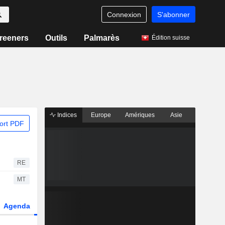
Connexion
S'abonner
reeners
Outils
Palmarès
Édition suisse
Indices
Europe
Amériques
Asie
ort PDF
RE
MT
Agenda
Secteur
Dérivés
Fonds et ETFs