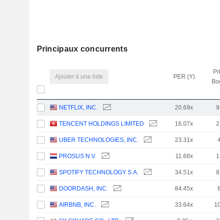
Principaux concurrents
Pr
Ajouter à une liste
PER (Y)
Bo
NETFLIX, INC.
20.69x
9
TENCENT HOLDINGS LIMITED
16.07x
2
UBER TECHNOLOGIES, INC.
23.31x
PROSUS N.V.
11.68x
1
SPOTIFY TECHNOLOGY S.A.
34.51x
8
DOORDASH, INC.
84.45x
AIRBNB, INC.
33.64x
1