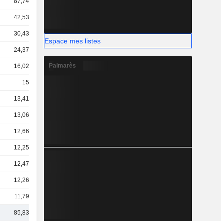
87,74 Md
42,53 Md
30,43 Md
Espace mes listes
24,37 Md
Palmarès
16,02 Md
15 Md
13,41 Md
13,06 Md
12,66 Md
12,25 Md
12,47 Md
12,26 Md
11,79 Md
85,83 Md