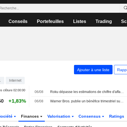
Conseils
Portefeuilles
Listes
Trading
Sc
Ajouter à une liste
Rapp
1
Internet
s clôture
02:00:00
06/08
Roku dépasse les estimations de chiffre d'affaires trimestriel grâce à la solidité de la publicité et des abonnements
50
+1,83%
06/08
Warner Bros. publie un bénéfice trimestriel surprise grâce au streaming ; l'accord avec Paramount reçoit le feu vert du Royaume-Uni
Société
Finances
Valorisation
Consensus
Ratings