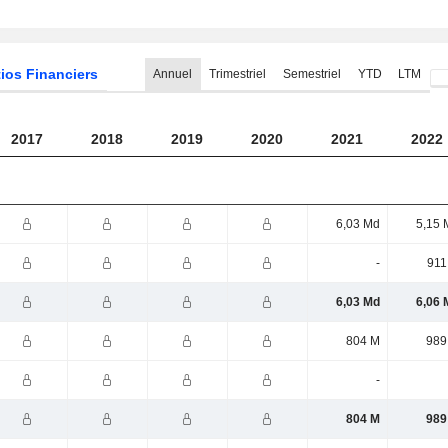
ios Financiers
Annuel
Trimestriel
Semestriel
YTD
LTM
2017
2018
2019
2020
2021
2022
6,03 Md
5,15 
-
911
6,03 Md
6,06 
804 M
989
-
804 M
989