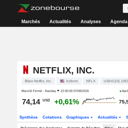
Marchés
Actualités
Analyses
Agenda
NETFLIX, INC.
Bilan Netflix, Inc.
Actions
NFLX
US64110L106
Marché Fermé -
Nasdaq
22:00:00 07/08/2026
Aprè
74,14
+0,61%
USD
75,
Synthèse
Cotations
Graphiques
Actualités