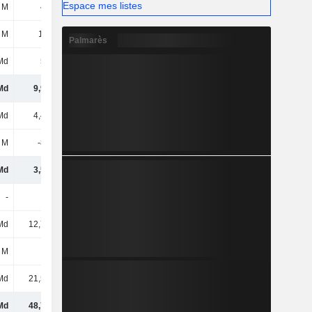
Espace mes listes
 M
409 M
432 M
498 M
 M
1,47 M
-
-
Palmarès
Md
528 M
1,1 Md
876 M
Md
9,92 Md
13,1 Md
13,02 Md
Md
4,42 Md
4,61 Md
5,31 Md
 M
-855 M
-918 M
-1,1 Md
Md
3,57 Md
3,7 Md
4,21 Md
-
-
-
-
Md
12,72 Md
12,42 Md
12,14 Md
 M
1 Md
1,29 Md
2,06 Md
Md
21,52 Md
23,12 Md
24,16 Md
Md
48,73 Md
53,63 Md
55,6 Md