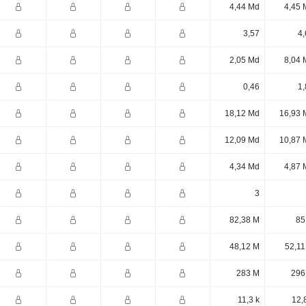
4,44 Md
4,45 
3,57
4,
2,05 Md
8,04 
0,46
1,
18,12 Md
16,93 
12,09 Md
10,87 
4,34 Md
4,87 
3
82,38 M
85
48,12 M
52,11
283 M
296
11,3 k
12,