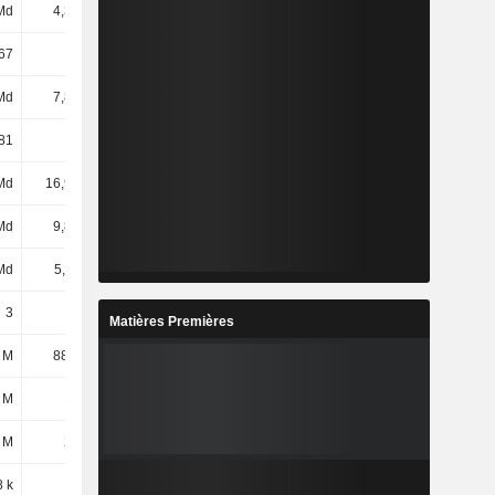
Md
4,33 Md
4,28 Md
4,22 Md
67
4,76
5,78
6,3
Md
7,87 Md
12,32 Md
14,48 Md
81
1,82
2,88
3,43
Md
16,97 Md
17,99 Md
16,98 Md
Md
9,84 Md
8,41 Md
7,91 Md
Md
5,11 Md
5,33 Md
5,69 Md
3
3
3
3
Matières Premières
 M
88,43 M
85 M
156 M
 M
151 M
476 M
537 M
 M
254 M
249 M
288 M
8 k
13 k
14 k
16 k