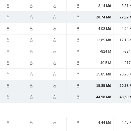
3,14 Md
3,31 
28,74 Md
27,82 
4,02 Md
4,64 
12,69 Md
17,18 
-824 M
-824
-40,5 M
-217
15,85 Md
20,78 
15,85 Md
20,78 
44,58 Md
48,59 
4,44 Md
4,45 