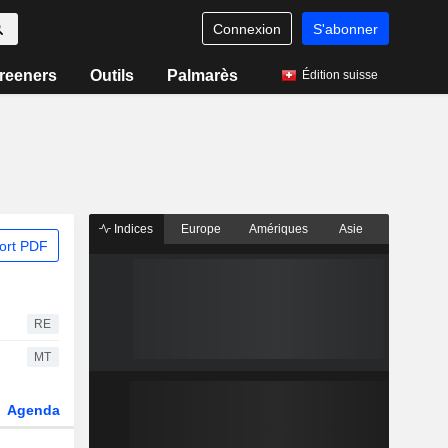
Connexion
S'abonner
reeners
Outils
Palmarès
Édition suisse
Indices
Europe
Amériques
Asie
ort PDF
RE
MT
Agenda
Secteur
Dérivés
Fonds et ETFs