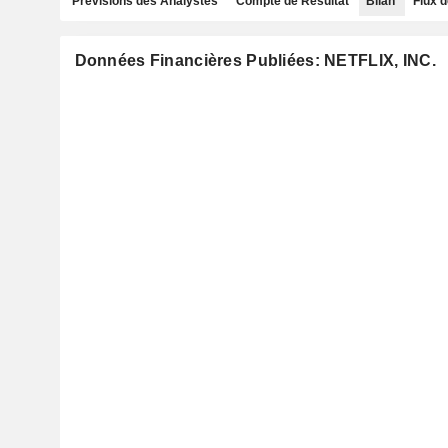
Prévisions des Analystes
Compte de Résultat
Bilan
Flux d
Données Financières Publiées: NETFLIX, INC.