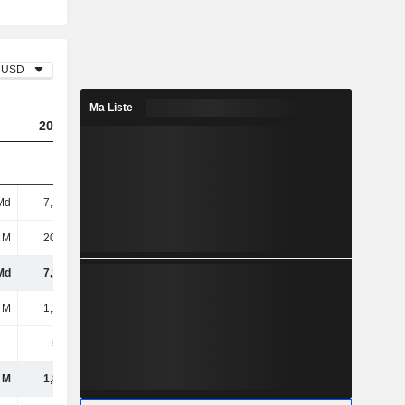
USD
Ma Liste
2023
2024
2025
Md
7,12 Md
7,8 Md
9,03 Md
 M
20,97 M
1,78 Md
28,68 M
Md
7,14 Md
9,58 Md
9,06 Md
 M
1,29 Md
1,34 Md
2,03 Md
-
555 M
653 M
552 M
 M
1,84 Md
1,99 Md
2,58 Md