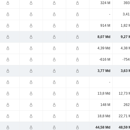
324 M
393
-
3,41
914 M
1,82 
8,07 Md
9,27 
4,39 Md
4,38 
-616 M
-754
3,77 Md
3,63 
-
13,8 Md
12,73 
148 M
262
18,8 Md
22,71 
44,58 Md
48,59 