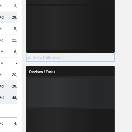
Md
3,09 Md
2,24 Md
2,38 Md
Md
28,14 Md
28,89 Md
28,98 Md
Md
5,15 Md
6,25 Md
7,29 Md
Md
22,59 Md
31,3 Md
42,28 Md
 M
-6,92 Md
-13,17 Md
-22,37 Md
Suite du Palmarès
 M
-224 M
362 M
-580 M
Devises / Forex
Md
20,59 Md
24,74 Md
26,62 Md
Md
20,59 Md
24,74 Md
26,62 Md
Md
48,73 Md
53,63 Md
55,6 Md
Md
4,33 Md
4,28 Md
4,22 Md