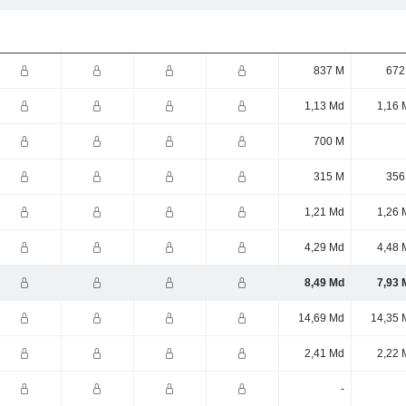
837 M
672
1,13 Md
1,16 
700 M
315 M
356
1,21 Md
1,26 
4,29 Md
4,48 
8,49 Md
7,93 
14,69 Md
14,35 
2,41 Md
2,22 
-