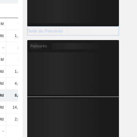
 M
747 M
900 M
901 M
Suite du Palmarès
Md
1,28 Md
1,41 Md
2,32 Md
Palmarès
-
400 M
1,78 Md
999 M
 M
383 M
428 M
460 M
Md
1,44 Md
1,52 Md
1,78 Md
Md
4,61 Md
4,71 Md
4,52 Md
Md
8,86 Md
10,76 Md
10,98 Md
Md
14,14 Md
13,8 Md
13,46 Md
Md
2,05 Md
1,98 Md
2,05 Md
-
-
113 M
107 M