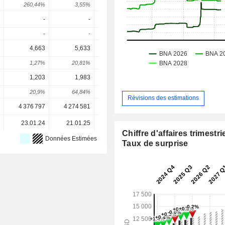
260,44%
3,55%
42,51%
33,03%
13,6
-
-
-
-
-
-
-
-
4,663
5,633
6,263
7,419
8,84
1,27%
20,81%
11,19%
18,45%
19,22
1,203
1,983
2,53
3,583
3,81
20,9%
64,84%
27,58%
41,6%
6,42
Révisions des estimations
4 376 797
4 274 581
4 237 323
4 163 940
4 163 94
23.01.24
21.01.25
20.01.26
-
Chiffre d'affaires trimestrie
Données Estimées
Taux de surprise