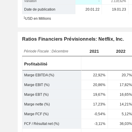
Variation
-
1 118,62%
Date de publication
20.01.22
19.01.23
1
USD en Millions
Ratios Financiers Prévisionnels: Netflix, Inc.
2021
2022
Période Fiscale : Décembre
Profitabilité
Marge EBITDA (%)
22,92%
20,7%
Marge EBIT (%)
20,86%
17,82%
Marge EBT (%)
19,67%
16,65%
Marge nette (%)
17,23%
14,21%
Marge FCF (%)
-0,54%
5,12%
FCF / Résultat net (%)
-3,11%
36,03%