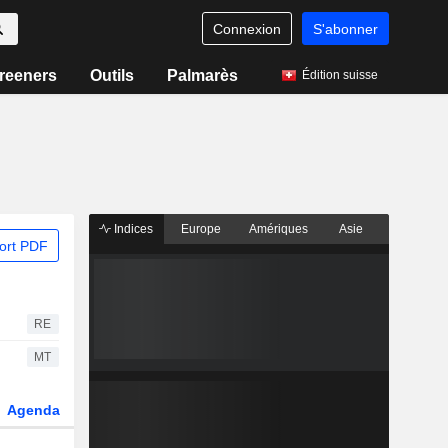
Connexion
S'abonner
reeners
Outils
Palmarès
Édition suisse
Indices
Europe
Amériques
Asie
ort PDF
RE
MT
Agenda
Secteur
Dérivés
Fonds et ETFs