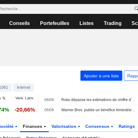
Conseils
Portefeuilles
Listes
Trading
Sc
Ajouter à une liste
Rapp
1061
Internet
. 5j.
Varia. 1 janv.
06/08
Roku dépasse les estimations de chiffre d'affaires trimestriel grâce à la solidité de la publicité et des abonnements
74%
-20,66%
06/08
Warner Bros. publie un bénéfice trimestriel surprise grâce au streaming ; l'accord avec Paramount reçoit le feu vert du Royaume-Uni
Société
Finances
Valorisation
Consensus
Ratings