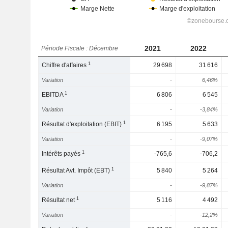
2021
2022
Période Fiscale : Décembre
1
Chiffre d'affaires
29 698
31 616
Variation
-
6,46%
1
EBITDA
6 806
6 545
Variation
-
-3,84%
1
Résultat d'exploitation (EBIT)
6 195
5 633
Variation
-
-9,07%
1
Intérêts payés
-765,6
-706,2
1
Résultat Avt. Impôt (EBT)
5 840
5 264
Variation
-
-9,87%
1
Résultat net
5 116
4 492
Variation
-
-12,2%