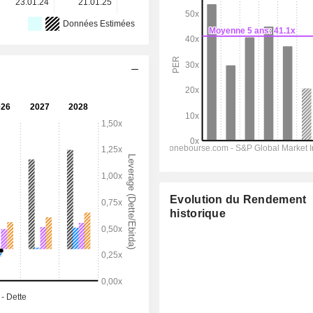
23.01.24
21.01.25
20.01.26
-
-
Données Estimées
Evolution du Rendement
historique