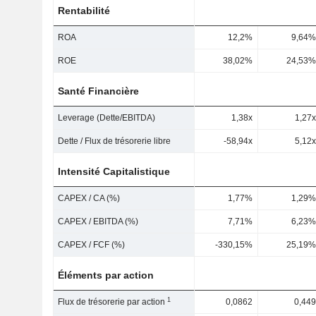
Rentabilité
ROA
12,2%
9,64%
ROE
38,02%
24,53%
Santé Financière
Leverage (Dette/EBITDA)
1,38x
1,27x
Dette / Flux de trésorerie libre
-58,94x
5,12x
Intensité Capitalistique
CAPEX / CA (%)
1,77%
1,29%
CAPEX / EBITDA (%)
7,71%
6,23%
CAPEX / FCF (%)
-330,15%
25,19%
Éléments par action
1
Flux de trésorerie par action
0,0862
0,449