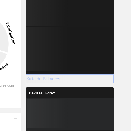
17,16%
-
2028
%
37,11%
Suite du Palmarès
%
35,37%
Devises / Forex
%
34,73%
%
29,33%
%
26,5%
s
%
90,35%