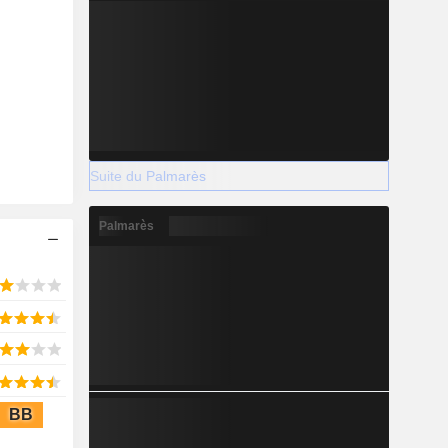
2028
-13 570
-1 103,01%
Suite du Palmarès
-
Palmarès
2028
801,6
5,79%
BB
16 642