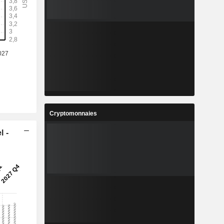
%
26,74%
-
-
-
-
5
10,76
%
21,7%
3
4,563
%
19,69%
0
4 163 940
Cryptomonnaies
-
-
l -