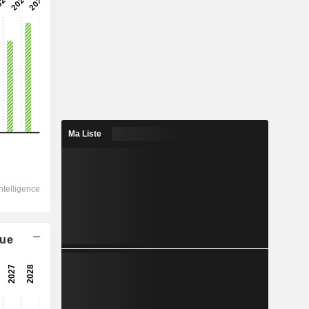
2028
62 799
10,17%
23 302
Ma Liste
16,06%
22 212
16,13%
-711
21 812
que
17,32%
18 419
16,25%