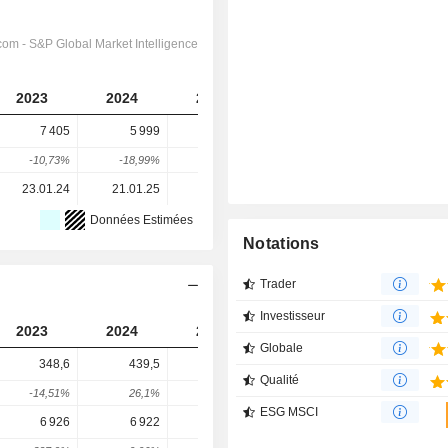
2023
2024
2025
2026
2027
7 405
5 999
5 400
4 879
-1 128
-10,73%
-18,99%
-9,98%
-9,66%
-123,12%
23.01.24
21.01.25
20.01.26
-
-
Données Estimées
Notations
Trader
Investisseur
2023
2024
2025
2026
2027
Globale
348,6
439,5
688,2
764,2
757,7
Qualité
-14,51%
26,1%
56,58%
11,04%
-0,85%
ESG MSCI
6 926
6 922
9 461
12 877
14 204