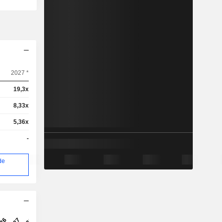
2027 *
19,3x
8,33x
5,36x
-
de