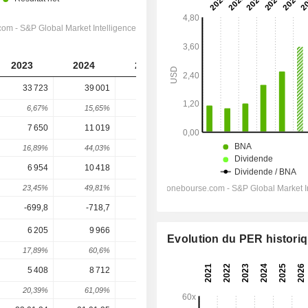
2023
2024
2025
2026
2027
33 723
39 001
45 183
51 219
57 004
6,67%
15,65%
15,85%
13,36%
11,29%
7 650
11 019
14 028
17 041
20 077
16,89%
44,03%
27,31%
21,48%
17,82%
6 954
10 418
13 327
16 125
19 126
23,45%
49,81%
27,92%
21%
18,61%
-699,8
-718,7
-776,5
-818,3
-731,9
6 205
9 966
12 723
18 295
18 592
Evolution du PER histori
17,89%
60,6%
27,66%
43,8%
1,63%
5 408
8 712
10 981
15 260
15 844
20,39%
61,09%
26,05%
38,97%
3,83%