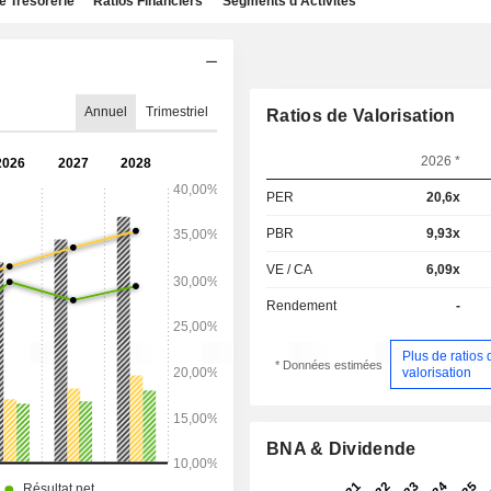
e Trésorerie
Ratios Financiers
Segments d'Activités
Annuel
Trimestriel
Ratios de Valorisation
2026 *
PER
20,6x
PBR
9,93x
VE / CA
6,09x
Rendement
-
Plus de ratios 
* Données estimées
valorisation
BNA & Dividende