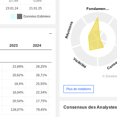
327,9%
-0,06%
36,68%
36,1%
10,31%
23.01.24
21.01.25
20.01.26
-
-
Données Estimées
2023
2024
2025
2026
2027
22,69%
28,25%
31,05%
33,27%
35,22
20,62%
26,71%
29,49%
31,48%
33,55
18,4%
25,55%
28,16%
35,72%
32,62
Plus de notations
16,04%
22,34%
24,3%
29,79%
27,8
20,54%
17,75%
20,94%
25,14%
24,92
Consensus des Analyste
128,07%
79,45%
86,16%
84,38%
89,65