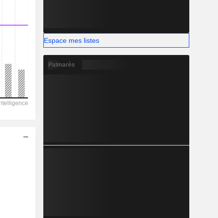
-
Espace mes listes
Palmarès