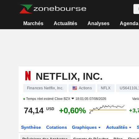
Marchés
Actualités
Analyses
Agenda
NETFLIX, INC.
Finances Netflix, Inc.
Actions
NFLX
US64110L
Temps réel estimé
Cboe BZX
18:01:05 07/08/2026
Varia
74,14
+0,60%
USD
+3,
Synthèse
Cotations
Graphiques
Actualités