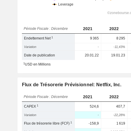
2021
2022
Période Fiscale : Décembre
1
Endettement Net
9 365
8 295
Variation
-
-11,43%
Date de publication
20.01.22
19.01.23
1
USD en Millions
Flux de Trésorerie Prévisionnel: Netflix, Inc.
2021
2022
Période Fiscale : Décembre
1
CAPEX
524,6
407,7
Variation
-
-22,28%
1
Flux de trésorerie libre (FCF)
-158,9
1 619