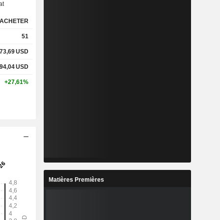
at
ACHETER
%
22,85%
51
%
47,73%
73,69
USD
94,04
USD
-
-
+27,61%
-
-
%
1,28%
%
3,44%
%
4,82%
Matières Premières
9
4,574