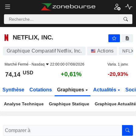
NETFLIX, INC.
74,14
$
+0,61%
NETFLIX, INC.
Graphique Comparatif Netflix, Inc.
Actions
NFLX
Marché Fermé -
Nasdaq
22:00:00 07/08/2026
Varia. 1 janv.
USD
+0,61%
74,14
-20,93%
Synthèse
Cotations
Graphiques
Actualités
Soci
Analyse Technique
Graphique Statique
Graphique Actualit