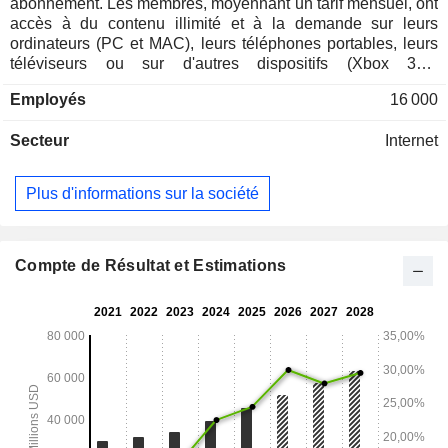
abonnement. Les membres, moyennant un tarif mensuel, ont
accès à du contenu illimité et à la demande sur leurs
ordinateurs (PC et MAC), leurs téléphones portables, leurs
téléviseurs ou sur d'autres dispositifs (Xbox 360,
PlayStation, Wii, Blu-Ray, etc.) connectés à Internet. La
Employés
16 000
répartition géographique du CA est la suivante : Etats-Unis
et Canada (44,2%), Europe-Moyen Orient-Afrique (32,1%),
Secteur
Internet
Amérique latine (11,9%) et Asie-Pacifique (11,8%).
Plus d'informations sur la société
Compte de Résultat et Estimations