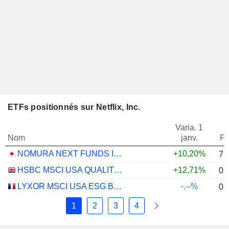
ETFs positionnés sur Netflix, Inc.
Varia. 1
Nom
janv.
Po
NOMURA NEXT FUNDS INTERNATIONAL EQUITY MSCI-KOKUSAI (YEN-HEDGED) ETF - JPY
+10,20%
7,
HSBC MSCI USA QUALITY UCITS ETF - USD
+12,71%
0,
LYXOR MSCI USA ESG BROAD CTB (DR) UCITS ETF - DIST - EUR
-.--%
0,
1
2
3
4