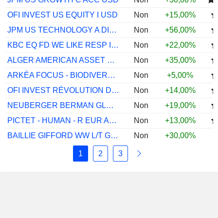
OFI INVEST US EQUITY I USD
Non
+15,00%
JPM US TECHNOLOGY A DIST USD
Non
+56,00%
KBC EQ FD WE LIKE RESP INV CL CAP
Non
+22,00%
ALGER AMERICAN ASSET GROWTH A US
Non
+35,00%
ARKÉA FOCUS - BIODIVERSITY P
Non
+5,00%
OFI INVEST RÉVOLUTION DÉMOGRAPH MONDE R
Non
+14,00%
NEUBERGER BERMAN GLOBAL SUSTAINABLE EQUI
Non
+19,00%
PICTET - HUMAN - R EUR ACC
Non
+13,00%
BAILLIE GIFFORD WW L/T GLB GR C JPY ACC
Non
+30,00%
1
2
3