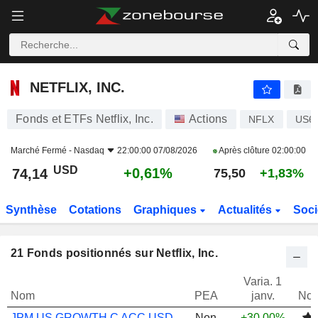
NETFLIX, INC.
74,14
$
+0,61%
NETFLIX, INC.
Fonds et ETFs Netflix, Inc.
Actions
NFLX
US6
Marché Fermé -
Nasdaq
22:00:00 07/08/2026
Après clôture
02:00:00
USD
+0,61%
74,14
75,50
+1,83%
Synthèse
Cotations
Graphiques
Actualités
Soci
21
Fonds positionnés sur Netflix, Inc.
Varia. 1
Nom
PEA
janv.
Not
JPM US GROWTH C ACC USD
Non
+30,00%