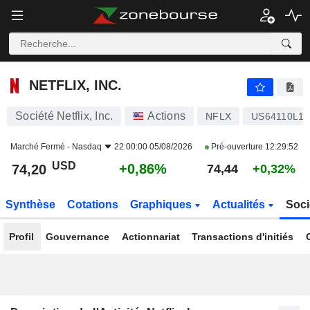
NETFLIX, INC.
74,20
$
+0,86%
NETFLIX, INC.
Société Netflix, Inc.
Actions
NFLX
US64110L10
Marché Fermé -
Nasdaq
22:00:00 05/08/2026
Pré-ouverture
12:29:52
USD
+0,86%
74,20
74,44
+0,32%
Synthèse
Cotations
Graphiques
Actualités
Soci
Profil
Gouvernance
Actionnariat
Transactions d'initiés