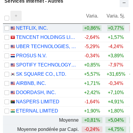
Services Internet - Autres
Varia.
Varia. 5j.
NETFLIX, INC.
+0,86%
+0,77%
TENCENT HOLDINGS LIMITED
-2,64%
+1,57%
UBER TECHNOLOGIES, INC.
-5,29%
-4,24%
PROSUS N.V.
-0,34%
+3,89%
SPOTIFY TECHNOLOGY S.A.
+0,85%
-7,97%
SK SQUARE CO., LTD.
+5,57%
+31,65%
+
AIRBNB, INC.
+1,71%
-0,34%
+
DOORDASH, INC.
+2,42%
+7,10%
NASPERS LIMITED
-1,64%
+4,91%
ETERNAL LIMITED
+1,90%
+1,80%
Moyenne
+0,81%
+5,04%
+
Moyenne pondérée par Capi.
-0,24%
+4,75%
+