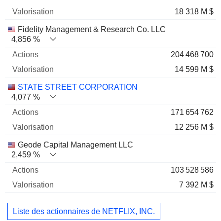
18 318 M $
Fidelity Management & Research Co. LLC
4,856 %
204 468 700
14 599 M $
STATE STREET CORPORATION
4,077 %
171 654 762
12 256 M $
Geode Capital Management LLC
2,459 %
103 528 586
7 392 M $
Liste des actionnaires de NETFLIX, INC.