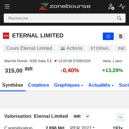
ETERNAL LIMITED
315,00
₹
-0,40%
ETERNAL LIMITED
Cours Eternal Limited
Actions
ETERNAL
INE7
Marché Fermé -
NSE India S.E.
13:05:08 07/08/2026
Varia. 1 janv.
INR
-0,40%
315,00
+13,29%
Synthèse
Cotations
Graphiques
Actualités
Soci
Valorisation: Eternal Limited
Capitalisation
2 896 Md
PER 2027 *
193x