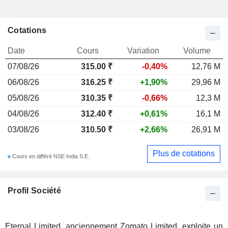
Cotations
Date
Cours
Variation
Volume
07/08/26
315.00 ₹
-0,40%
12,76 M
06/08/26
316.25 ₹
+1,90%
29,96 M
05/08/26
310.35 ₹
-0,66%
12,3 M
04/08/26
312.40 ₹
+0,61%
16,1 M
03/08/26
310.50 ₹
+2,66%
26,91 M
Plus de cotations
Cours en différé NSE India S.E.
Profil Société
Eternal Limited, anciennement Zomato Limited, exploite un