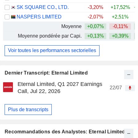
SK SQUARE CO., LTD.
-3,20%
+17,52%
+
NASPERS LIMITED
-2,07%
+2,51%
Moyenne
+0,07%
-0,11%
+
Moyenne pondérée par Capi.
+0,13%
+0,39%
+
Voir toutes les performances sectorielles
Dernier Transcript: Eternal Limited
Eternal Limited, Q1 2027 Earnings
22/07
Call, Jul 22, 2026
Plus de transcripts
Recommandations des Analystes: Eternal Limited