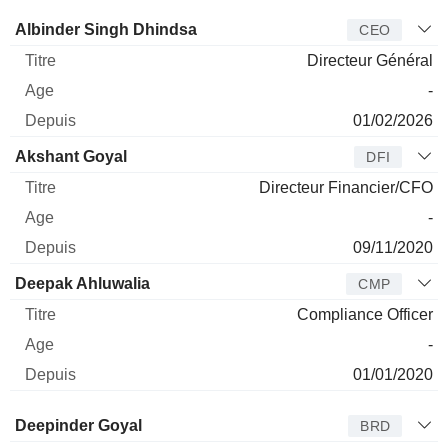
Dirigeant
Titre
Age
Depuis
Albinder Singh Dhindsa
CEO
Directeur Général
-
01/02/2026
Akshant Goyal
DFI
Directeur Financier/CFO
-
09/11/2020
Deepak Ahluwalia
CMP
Compliance Officer
-
01/01/2020
Administrateur
Titre
Age
Depuis
Deepinder Goyal
BRD