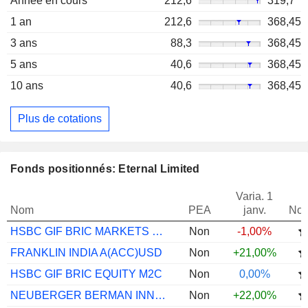
Année en cours
212,6
319,7
1 an
212,6
368,45
3 ans
88,3
368,45
5 ans
40,6
368,45
10 ans
40,6
368,45
Plus de cotations
Fonds positionnés: Eternal Limited
Varia. 1
Nom
PEA
janv.
Not
HSBC GIF BRIC MARKETS EQUITY AC
Non
-1,00%
FRANKLIN INDIA A(ACC)USD
Non
+21,00%
HSBC GIF BRIC EQUITY M2C
Non
0,00%
NEUBERGER BERMAN INNOVASIA 5G EUR M ACC
Non
+22,00%