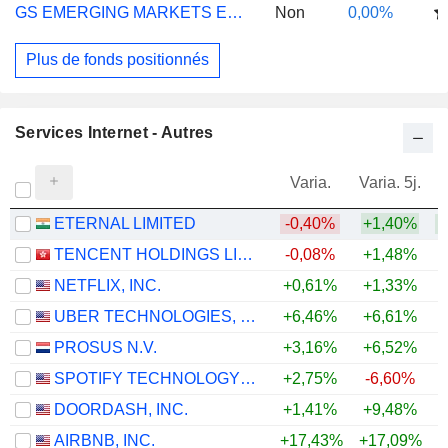
GS EMERGING MARKETS EQ ESG I ACC USD
Non
0,00%
Plus de fonds positionnés
Services Internet - Autres
Varia.
Varia. 5j.
ETERNAL LIMITED
-0,40%
+1,40%
TENCENT HOLDINGS LIMITED
-0,08%
+1,48%
NETFLIX, INC.
+0,61%
+1,33%
UBER TECHNOLOGIES, INC.
+6,46%
+6,61%
PROSUS N.V.
+3,16%
+6,52%
SPOTIFY TECHNOLOGY S.A.
+2,75%
-6,60%
DOORDASH, INC.
+1,41%
+9,48%
AIRBNB, INC.
+17,43%
+17,09%
+