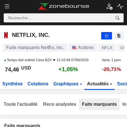
NETFLIX, INC.
74,46
$
+1,05%
NETFLIX, INC.
Faits marquants Netflix, Inc.
Actions
NFLX
US
Temps réel estimé
Cboe BZX
21:43:48 07/08/2026
Varia. 1 janv.
USD
+1,05%
74,46
-20,71%
Synthèse
Cotations
Graphiques
Actualités
Soci
Toute l'actualité
Reco analystes
Faits marquants
In
Faits marquants