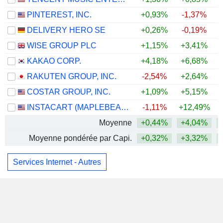
PINTEREST, INC.
+0,93%
-1,37%
DELIVERY HERO SE
+0,26%
-0,19%
WISE GROUP PLC
+1,15%
+3,41%
KAKAO CORP.
+4,18%
+6,68%
+
RAKUTEN GROUP, INC.
-2,54%
+2,64%
COSTAR GROUP, INC.
+1,09%
+5,15%
INSTACART (MAPLEBEAR)
-1,11%
+12,49%
Moyenne
+0,44%
+4,04%
Moyenne pondérée par Capi.
+0,32%
+3,32%
Services Internet - Autres