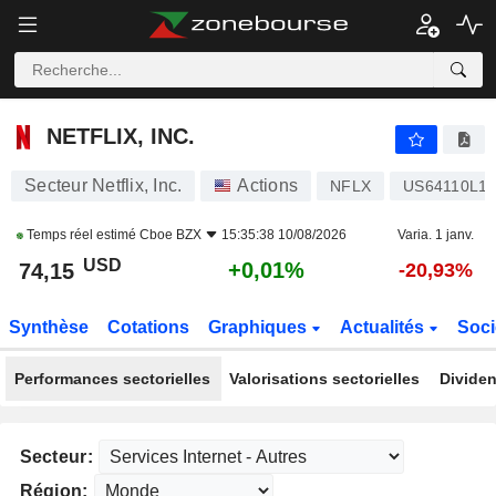
NETFLIX, INC.
74,15
$
+0,01%
NETFLIX, INC.
Secteur Netflix, Inc.
Actions
NFLX
US64110L1
Temps réel estimé
Cboe BZX
15:35:38 10/08/2026
Varia. 1 janv.
USD
+0,01%
74,15
-20,93%
Synthèse
Cotations
Graphiques
Actualités
Soci
Performances sectorielles
Valorisations sectorielles
Dividen
Secteur:
Région: