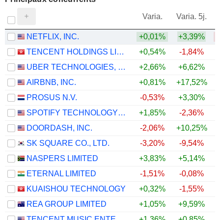
V
Varia.
Varia. 5j.
NETFLIX, INC.
+0,01%
+3,39%
TENCENT HOLDINGS LIMITED
+0,54%
-1,84%
UBER TECHNOLOGIES, INC.
+2,66%
+6,62%
AIRBNB, INC.
+0,81%
+17,52%
+
PROSUS N.V.
-0,53%
+3,30%
SPOTIFY TECHNOLOGY S.A.
+1,85%
-2,36%
DOORDASH, INC.
-2,06%
+10,25%
+
SK SQUARE CO., LTD.
-3,20%
-9,54%
NASPERS LIMITED
+3,83%
+5,14%
ETERNAL LIMITED
-1,51%
-0,08%
KUAISHOU TECHNOLOGY
+0,32%
-1,55%
REA GROUP LIMITED
+1,05%
+9,59%
+
TENCENT MUSIC ENTERTAINMENT GROUP
+1,36%
+0,85%