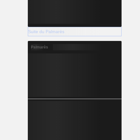
Suite du Palmarès
Palmarès