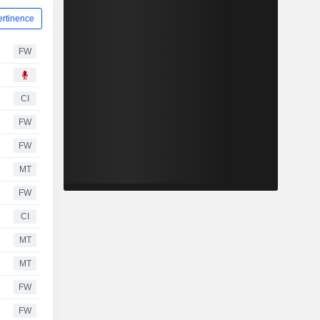
ertinence
FW
CI
FW
FW
MT
FW
CI
MT
MT
FW
FW