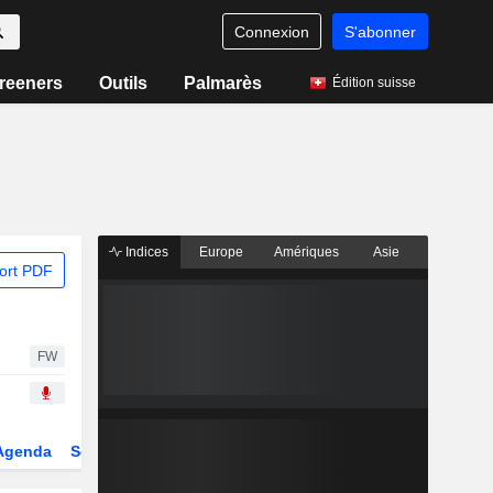
Connexion
S'abonner
reeners
Outils
Palmarès
Édition suisse
Indices
Europe
Amériques
Asie
ort PDF
FW
Agenda
Secteur
Dérivés
Fonds et ETFs