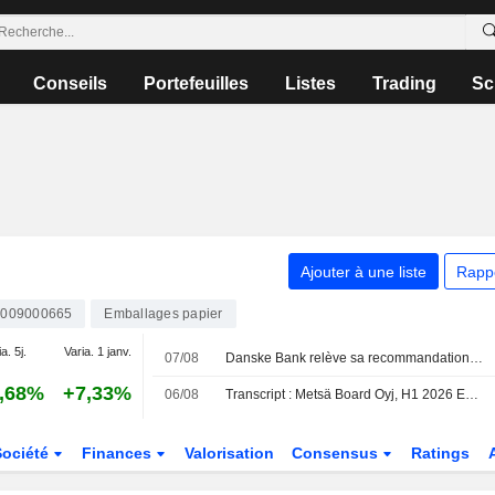
Conseils
Portefeuilles
Listes
Trading
Sc
Ajouter à une liste
Rapp
0009000665
Emballages papier
a. 5j.
Varia. 1 janv.
07/08
Danske Bank relève sa recommandation sur Metsä Board à l'achat (conserver), objectif de cours à 4 euros - BN
,68%
+7,33%
06/08
Transcript : Metsä Board Oyj, H1 2026 Earnings Call, Aug 06, 2026
Société
Finances
Valorisation
Consensus
Ratings