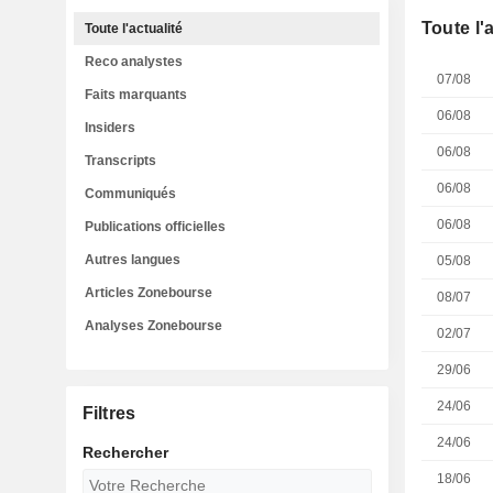
Toute l'
Toute l'actualité
Reco analystes
07/08
Faits marquants
06/08
Insiders
06/08
Transcripts
06/08
Communiqués
06/08
Publications officielles
Autres langues
05/08
Articles Zonebourse
08/07
Analyses Zonebourse
02/07
29/06
24/06
Filtres
24/06
Rechercher
18/06