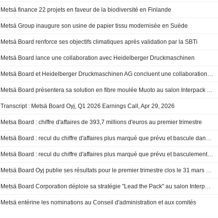
Metsä finance 22 projets en faveur de la biodiversité en Finlande
Metsä Group inaugure son usine de papier tissu modernisée en Suède
Metsä Board renforce ses objectifs climatiques après validation par la SBTi
Metsä Board lance une collaboration avec Heidelberger Druckmaschinen
Metsä Board et Heidelberger Druckmaschinen AG concluent une collaboration stratégique pour accroître la valeur client dans le secteur de l'emballage
Metsä Board présentera sa solution en fibre moulée Muoto au salon Interpack 2026
Transcript : Metsä Board Oyj, Q1 2026 Earnings Call, Apr 29, 2026
Metsa Board : chiffre d'affaires de 393,7 millions d'euros au premier trimestre
Metsä Board : recul du chiffre d'affaires plus marqué que prévu et bascule dans le rouge (actualisé)
Metsä Board : recul du chiffre d'affaires plus marqué que prévu et basculement dans le rouge
Metsä Board Oyj publie ses résultats pour le premier trimestre clos le 31 mars 2026
Metsä Board Corporation déploie sa stratégie "Lead the Pack" au salon Interpack 2026
Metsä entérine les nominations au Conseil d'administration et aux comités