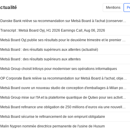
actualité
Mentions
P
Danske Bank relève sa recommandation sur Metsä Board à l'achat (conserver), objectif de cours à 4 euros - BN
Transcript : Metsä Board Oyj, H1 2026 Earnings Call, Aug 06, 2026
Metsä Board Oyj publie ses résultats pour le deuxième trimestre et le premier semestre clos le 30 juin 2026
Metsä Board : des résultats supérieurs aux attentes (actualisé)
Metsä Board : des résultats supérieurs aux attentes
Metsä Group choisit Infosys pour moderniser ses opérations informatiques
OP Corporate Bank relève sa recommandation sur Metsä Board à l'achat, objectif de cours à 3,20 euros - BN
Metsä Board ouvre un nouveau studio de conception d'emballages à Milan pour accélérer le développement de produits
Metsä Group mise sur l'IA et la plateforme quantique de Qutwo pour ses activités forestières
Metsä Board refinance une obligation de 250 millions d’euros via une nouvelle facilité de crédit
Metsä Board sécurise le refinancement de son emprunt obligataire
Malin Nygren nommée directrice permanente de l'usine de Husum