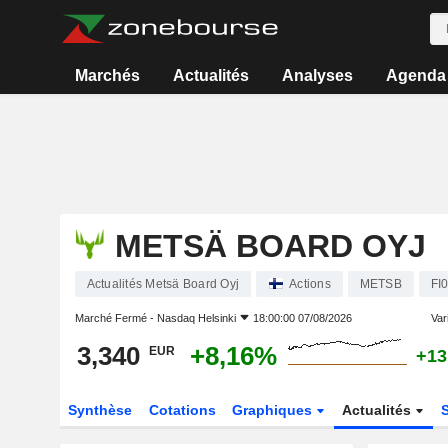
Marchés
Actualités
Analyses
Agenda
METSÄ BOARD OYJ
Actualités Metsä Board Oyj
Actions
METSB
FI
Marché Fermé -
Nasdaq Helsinki
18:00:00 07/08/2026
Vari
3,340
+8,16%
EUR
+13
Synthèse
Cotations
Graphiques
Actualités