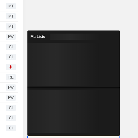
MT
MT
MT
FW
Ma Liste
CI
CI
RE
FW
FW
CI
CI
CI