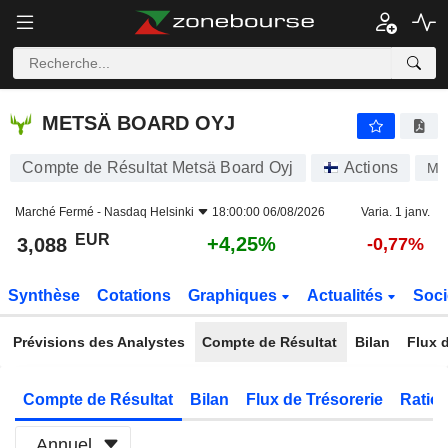
METSÄ BOARD OYJ
3,088
€
+4,25%
METSÄ BOARD OYJ
Compte de Résultat Metsä Board Oyj
Actions
ME
Marché Fermé -
Nasdaq Helsinki
18:00:00 06/08/2026
Varia. 1 janv.
EUR
+4,25%
3,088
-0,77%
Synthèse
Cotations
Graphiques
Actualités
Soci
Prévisions des Analystes
Compte de Résultat
Bilan
Flux d
Compte de Résultat
Bilan
Flux de Trésorerie
Ratios
Annuel