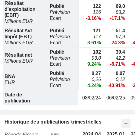
Résultat
Publié
122
69,0
d'exploitation
Prévision
126
83,2
(EBIT)
Ecart
-3.16%
-17.1%
Millions EUR
Résultat Avt.
Publié
121
51,4
Impôt (EBT)
Prévision
117
67,9
Millions EUR
Ecart
3.61%
-24.3%
-
Publié
102
39,4
Résultat net
Prévision
93,0
42,2
Millions EUR
Ecart
9.24%
-6.71%
-
Publié
0,27
0,07
BNA
Prévision
0,26
0,12
EUR
Ecart
4.24%
-40.91%
-
Date de
08/02/24
06/02/25
0
publication
Historique des publications trimestrielles
2024 Q4
2025 Q1
2
Période Fiscale
Juin