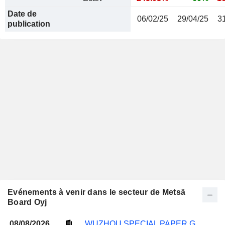
Date de
06/02/25
29/04/25
3
publication
Evénements à venir dans le secteur de Metsä
Board Oyj
08/08/2026
WUZHOU SPECIAL PAPER GROUP CO., LTD.