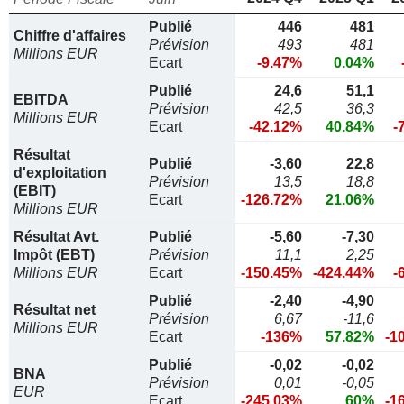
Publié
446
481
Chiffre d'affaires
Prévision
493
481
Millions EUR
Ecart
-9.47%
0.04%
Publié
24,6
51,1
EBITDA
Prévision
42,5
36,3
Millions EUR
Ecart
-42.12%
40.84%
-
Résultat
Publié
-3,60
22,8
d'exploitation
Prévision
13,5
18,8
(EBIT)
Ecart
-126.72%
21.06%
Millions EUR
Résultat Avt.
Publié
-5,60
-7,30
Impôt (EBT)
Prévision
11,1
2,25
Millions EUR
Ecart
-150.45%
-424.44%
-
Publié
-2,40
-4,90
Résultat net
Prévision
6,67
-11,6
Millions EUR
Ecart
-136%
57.82%
-1
Publié
-0,02
-0,02
BNA
Prévision
0,01
-0,05
EUR
Ecart
-245.03%
60%
-1