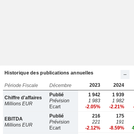
Historique des publications annuelles
2023
2024
Période Fiscale
Décembre
Publié
1 942
1 939
Chiffre d'affaires
Prévision
1 983
1 982
Millions EUR
Ecart
-2.05%
-2.21%
Publié
216
175
EBITDA
Prévision
221
191
Millions EUR
Ecart
-2.12%
-8.59%