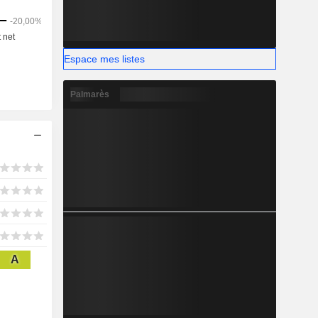
Espace mes listes
Palmarès
A