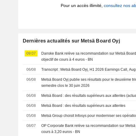
Pour un accès illimité,
consultez nos 
Dernières actualités sur Metsä Board Oyj
09:07
Danske Bank relève sa recommandation sur Metsä Board à
objectif de cours à 4 euros - BN
06/08
Transcript : Metsä Board Oyj, H1 2026 Earnings Call, Aug
06/08
Metsä Board Oyj publie ses résultats pour le deuxième tri
semestre clos le 30 juin 2026
06/08
Metsä Board : des résultats supérieurs aux attentes (actua
06/08
Metsä Board : des résultats supérieurs aux attentes
05/08
Metsä Group choisit Infosys pour moderniser ses opérati
08/07
OP Corporate Bank relève sa recommandation sur Metsä Bo
cours à 3,20 euros - BN