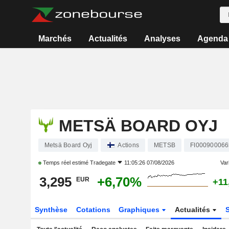
Marchés
Actualités
Analyses
Agenda
METSÄ BOARD OYJ
Metsä Board Oyj
Actions
METSB
FI000900066
Temps réel estimé
Tradegate
11:05:26 07/08/2026
Vari
3,295
+6,70%
EUR
+11
Synthèse
Cotations
Graphiques
Actualités