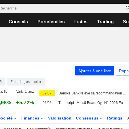
Conseils
Portefeuilles
Listes
Trading
Sc
Ajouter à une liste
Rapp
5
Emballages papier
a. 5j.
Varia. 1 janv.
09:07
Danske Bank relève sa recommandation sur Metsä Board à l'achat (conserver), objectif de cours à 4 euros - BN
,98%
+5,72%
06/08
Transcript : Metsä Board Oyj, H1 2026 Earnings Call, Aug 06, 2026
Société
Finances
Valorisation
Consensus
Ratings