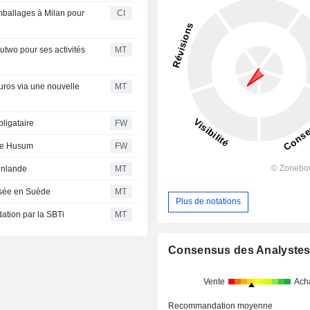
mballages à Milan pour
CI
utwo pour ses activités
MT
uros via une nouvelle
MT
ligataire
FW
 de Husum
FW
Finlande
MT
isée en Suède
MT
Plus de notations
dation par la SBTi
MT
Consensus des Analyste
Vente
Ach
Recommandation moyenne