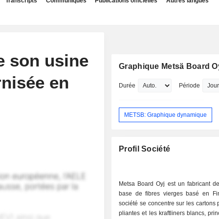
Transcripts
Communiqués
Publications officielles
Autres langues
e son usine
Graphique Metsä Board O
rnisée en
Durée
Période
METSB: Graphique dynamique
Profil Société
Metsa Board Oyj est un fabricant de
base de fibres vierges basé en Fi
société se concentre sur les cartons 
pliantes et les kraftliners blancs, pr