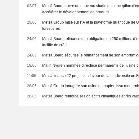
02/07
Metsä Board ouvre un nouveau studio de conception d'e
accélérer le développement de produits
29/06
Metsä Group mise sur l'IA et la plateforme quantique de Q
forestières
24/06
Metsä Board refinance une obligation de 250 millions d’e
facilité de crédit
24/06
Metsä Board sécurise le refinancement de son emprunt ob
18/06
Malin Nygren nommée directrice permanente de l'usine
11/06
Metsä finance 22 projets en faveur de la biodiversité en 
28/05
Metsä Group inaugure son usine de papier tissu modern
26/05
Metsä Board renforce ses objectifs climatiques après vali