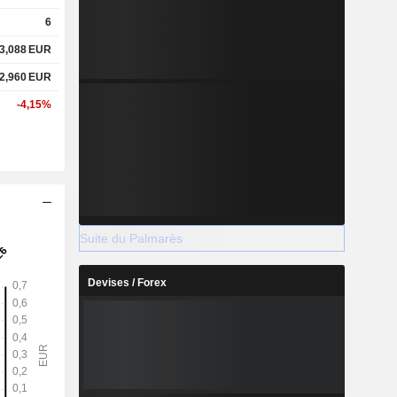
6
3,088
EUR
2,960
EUR
-4,15%
Suite du Palmarès
Devises / Forex