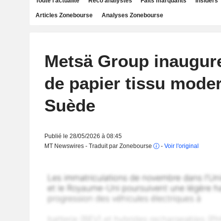
Toute l'actualité
Reco analystes
Faits marquants
Insiders
Articles Zonebourse
Analyses Zonebourse
Metsä Group inaugur
de papier tissu mode
Suède
Publié le 28/05/2026 à 08:45
MT Newswires - Traduit par Zonebourse
-
Voir l'original