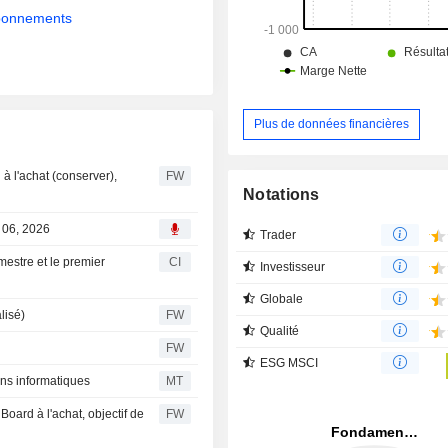
abonnements
Plus de données financières
 l'achat (conserver),
FW
Notations
 06, 2026
Trader
mestre et le premier
CI
Investisseur
Globale
lisé)
FW
Qualité
FW
ESG MSCI
ons informatiques
MT
ard à l'achat, objectif de
FW