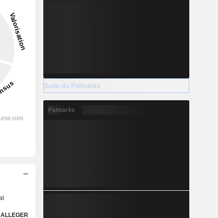
Suite du Palmarès
Palmarès
s
at
ALLEGER