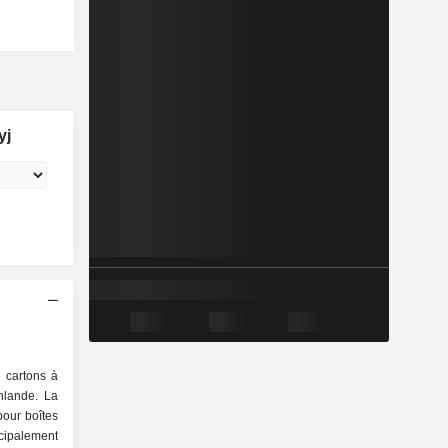
yj
 cartons à
nlande. La
pour boîtes
incipalement