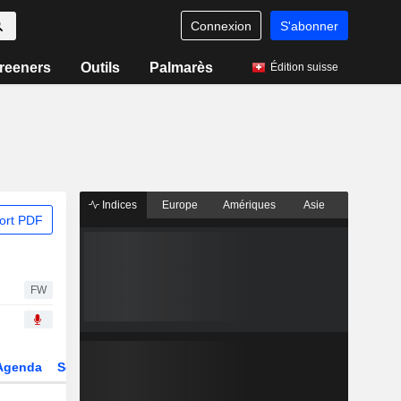
Connexion
S'abonner
reeners
Outils
Palmarès
Édition suisse
Indices
Europe
Amériques
Asie
ort PDF
FW
Agenda
Secteur
Dérivés
Fonds et ETFs