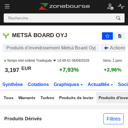
METSÄ BOARD OYJ
3,197
€
+7,93%
METSÄ BOARD OYJ
Produits d'investissement Metsä Board Oyj
Actions
Temps réel estimé
Tradegate
14:49:41 06/08/2026
Varia. 1 janv.
EUR
+7,93%
3,197
+2,96%
Synthèse
Cotations
Graphiques
Actualités
Soci
Tous
Warrants
Turbos
Produits de levier
Produits d'inv
Filtres
Produits Dérivés