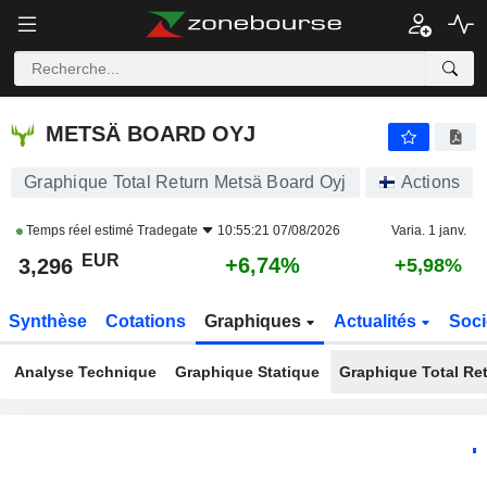
METSÄ BOARD OYJ
3,296
€
+6,74%
METSÄ BOARD OYJ
Graphique Total Return Metsä Board Oyj
Actions
Temps réel estimé
Tradegate
10:55:21 07/08/2026
Varia. 1 janv.
EUR
+6,74%
3,296
+5,98%
Synthèse
Cotations
Graphiques
Actualités
Soci
Analyse Technique
Graphique Statique
Graphique Total Re