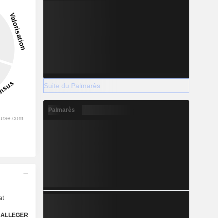
Suite du Palmarès
Palmarès
s
at
ALLEGER