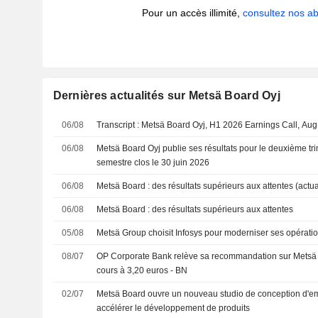
Pour un accès illimité,
consultez nos 
Dernières actualités sur Metsä Board Oyj
06/08
Transcript : Metsä Board Oyj, H1 2026 Earnings Call, Aug
06/08
Metsä Board Oyj publie ses résultats pour le deuxième tri
semestre clos le 30 juin 2026
06/08
Metsä Board : des résultats supérieurs aux attentes (actua
06/08
Metsä Board : des résultats supérieurs aux attentes
05/08
Metsä Group choisit Infosys pour moderniser ses opérati
08/07
OP Corporate Bank relève sa recommandation sur Metsä Bo
cours à 3,20 euros - BN
02/07
Metsä Board ouvre un nouveau studio de conception d'e
accélérer le développement de produits