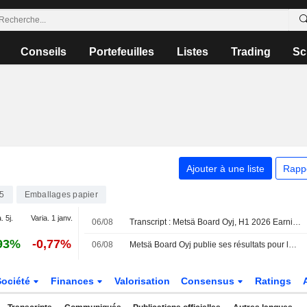
Conseils
Portefeuilles
Listes
Trading
Sc
Ajouter à une liste
Rapp
5
Emballages papier
. 5j.
Varia. 1 janv.
06/08
Transcript : Metsä Board Oyj, H1 2026 Earnings Call, Aug 06, 2026
93%
-0,77%
06/08
Metsä Board Oyj publie ses résultats pour le deuxième trimestre et le premier semestre clos le 30 juin 2026
Société
Finances
Valorisation
Consensus
Ratings