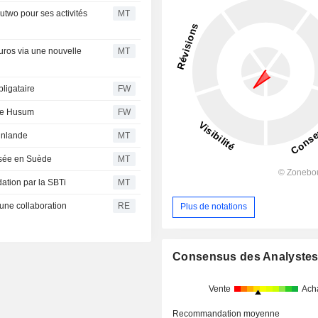
utwo pour ses activités
MT
uros via une nouvelle
MT
ligataire
FW
 de Husum
FW
Finlande
MT
isée en Suède
MT
dation par la SBTi
MT
une collaboration
RE
Plus de notations
Consensus des Analyste
Vente
Ach
Recommandation moyenne