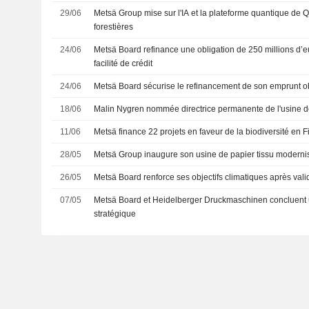
29/06
Metsä Group mise sur l'IA et la plateforme quantique de Q
forestières
24/06
Metsä Board refinance une obligation de 250 millions d’e
facilité de crédit
24/06
Metsä Board sécurise le refinancement de son emprunt ob
18/06
Malin Nygren nommée directrice permanente de l'usine
11/06
Metsä finance 22 projets en faveur de la biodiversité en 
28/05
Metsä Group inaugure son usine de papier tissu modern
26/05
Metsä Board renforce ses objectifs climatiques après vali
07/05
Metsä Board et Heidelberger Druckmaschinen concluent 
stratégique