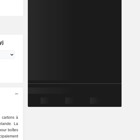
yj
 cartons à
nlande. La
pour boîtes
incipalement