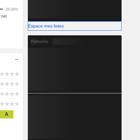
Espace mes listes
Palmarès
A