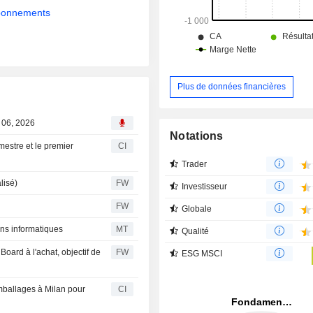
abonnements
Plus de données financières
 06, 2026
Notations
mestre et le premier
CI
Trader
lisé)
FW
Investisseur
FW
Globale
ons informatiques
MT
Qualité
ard à l'achat, objectif de
FW
ESG MSCI
mballages à Milan pour
CI