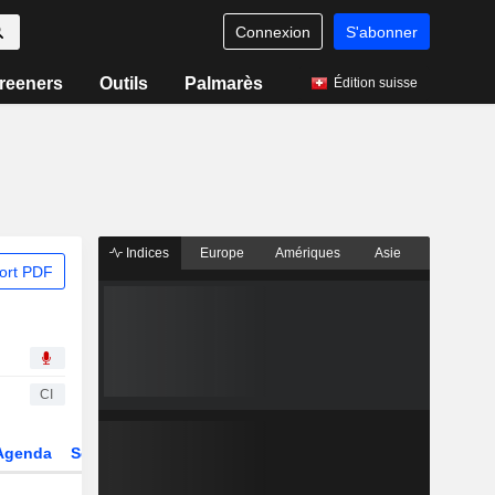
Connexion
S'abonner
reeners
Outils
Palmarès
Édition suisse
Indices
Europe
Amériques
Asie
ort PDF
CI
Agenda
Secteur
Dérivés
Fonds et ETFs