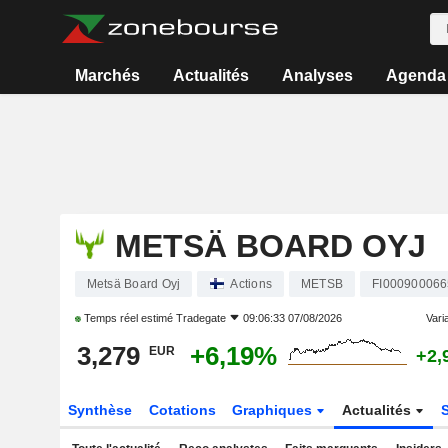
Marchés
Actualités
Analyses
Agenda
METSÄ BOARD OYJ
Metsä Board Oyj
Actions
METSB
FI000900066
Temps réel estimé
Tradegate
09:06:33 07/08/2026
Varia
3,279
+6,19%
EUR
+2,
Synthèse
Cotations
Graphiques
Actualités