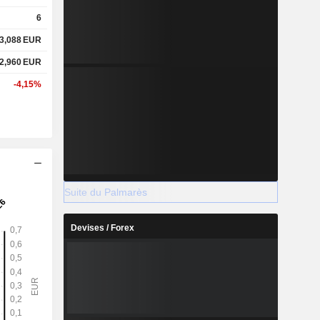
6
3,088
EUR
2,960
EUR
-4,15%
Suite du Palmarès
Devises / Forex