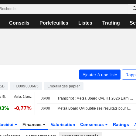
Conseils
Portefeuilles
Listes
Trading
Sc
Ajouter à une liste
Rapp
SB
FI0009000665
Emballages papier
. 5j.
Varia. 1 janv.
06/08
Transcript : Metsä Board Oyj, H1 2026 Earnings Call, Aug 06, 2026
93%
-0,77%
06/08
Metsä Board Oyj publie ses résultats pour le deuxième trimestre et le premier semestre clos le 30 juin 2026
Société
Finances
Valorisation
Consensus
Ratings