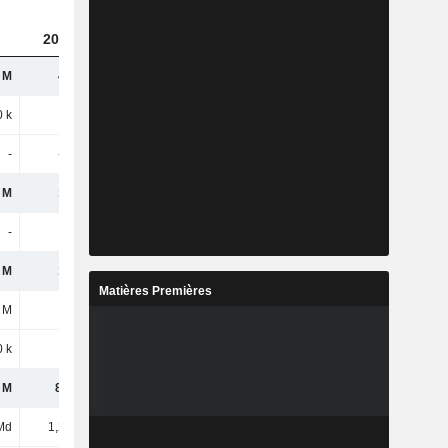
2023
2024
2025
 M
433 M
432 M
356 M
 k
1,6 M
1,7 M
1,2 M
-
-1,4 M
-300 k
-
 M
137 M
141 M
152 M
-
-
-
-
 M
149 M
136 M
148 M
Matières Premières
 M
2,6 M
200 k
200 k
0 k
-
-200 k
-100 k
 M
89,8 M
94,9 M
134 M
Md
1,28 Md
1,27 Md
1,21 Md