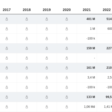
2017
2018
2019
2020
2021
2022
401 M
514
1 M
600
-100 k
159 M
227
-
161 M
210
3,4 M
2,5
-100 k
-10
133 M
99,5
1,06 Md
1,41 