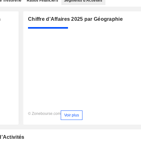
e Trésorerie
Ratios Financiers
Segments d'Activités
s
Chiffre d'Affaires 2025 par Géographie
© Zonebourse.com
Voir plus
'Activités