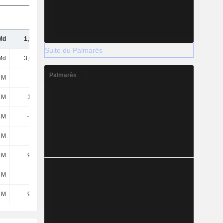
Md
1,95 Md
1,94 Md
1,78 Md
Suite du Palmarès
Md
3,06 Md
2,99 Md
2,93 Md
Palmarès
8 M
-12 M
-16,9 M
-20,1 M
 M
19,3 M
12 M
-22,3 M
 M
-218 M
-164 M
-136 M
 M
121 M
51,4 M
-187 M
 M
93,8 M
106 M
131 M
 M
121 M
62,3 M
-170 M
 M
94,8 M
25,3 M
-157 M