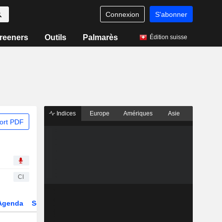
Connexion
S'abonner
reeners
Outils
Palmarès
Édition suisse
Indices
Europe
Amériques
Asie
ort PDF
CI
Agenda
Secteur
Dérivés
Fonds et ETFs