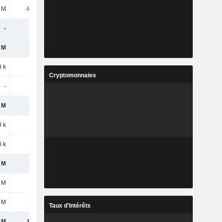
 M
-83,9 M
-120 M
-115 M
-
-
168 M
130 M
 M
136 M
125 M
124 M
 k
300 k
100 k
200 k
Cryptomonnaies
-
-
-
-300 k
 M
120 M
107 M
104 M
 k
1,3 M
1,1 M
900 k
0 k
-1,1 M
-100 k
-200 k
 M
106 M
96,2 M
92,3 M
 M
4,9 M
4,2 M
-
5 M
-200 k
-100 k
-
Taux d'Intérêts
 M
88,8 M
94,8 M
89,2 M