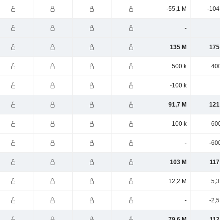
-55,1 M
-104
-
135 M
175
500 k
400
-100 k
91,7 M
121
100 k
600
-
-60
103 M
117
12,2 M
5,3
-
-2,
79,6 M
112