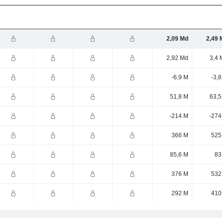
2,09 Md
2,49 
2,92 Md
3,4 
-6,9 M
-3,
51,8 M
63,5
-214 M
-274
366 M
525
85,6 M
83
376 M
532
292 M
410