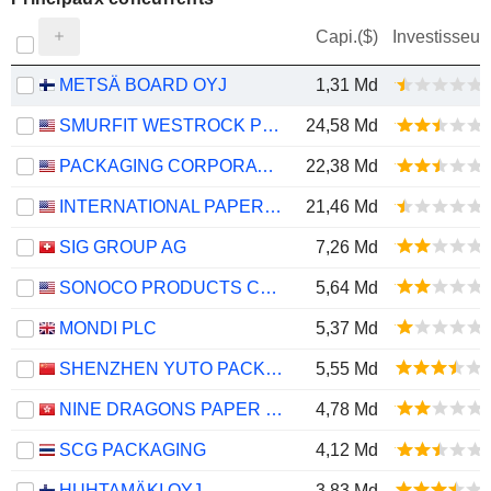
Capi.($)
Investisseur
METSÄ BOARD OYJ
1,31 Md
SMURFIT WESTROCK PLC
24,58 Md
PACKAGING CORPORATION OF AMERICA
22,38 Md
INTERNATIONAL PAPER COMPANY
21,46 Md
SIG GROUP AG
7,26 Md
SONOCO PRODUCTS COMPANY
5,64 Md
MONDI PLC
5,37 Md
SHENZHEN YUTO PACKAGING TECHNOLOGY CO., LTD.
5,55 Md
NINE DRAGONS PAPER (HOLDINGS) LIMITED
4,78 Md
SCG PACKAGING
4,12 Md
HUHTAMÄKI OYJ
3,83 Md