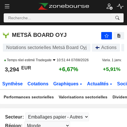
METSÄ BOARD OYJ
3,294
€
+6,67%
METSÄ BOARD OYJ
Notations sectorielles Metsä Board Oyj
Actions
Temps réel estimé
Tradegate
10:51:44 07/08/2026
Varia. 1 janv.
EUR
+6,67%
3,294
+5,91%
Synthèse
Cotations
Graphiques
Actualités
Soci
Performances sectorielles
Valorisations sectorielles
Dividen
Secteur:
Région: