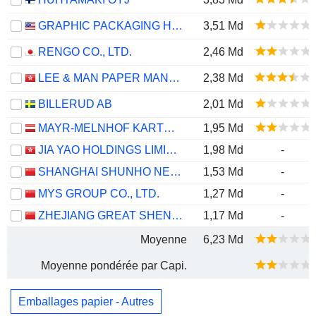
GRAPHIC PACKAGING HOLDING COMPANY
3,51 Md
RENGO CO., LTD.
2,46 Md
LEE & MAN PAPER MANUFACTURING LIMITED
2,38 Md
BILLERUD AB
2,01 Md
MAYR-MELNHOF KARTON AG
1,95 Md
JIA YAO HOLDINGS LIMITED
1,98 Md
-
SHANGHAI SHUNHO NEW MATERIALS TECHNOLOGY CO.,LTD.
1,53 Md
-
MYS GROUP CO., LTD.
1,27 Md
-
ZHEJIANG GREAT SHENGDA PACKAGING CO.,LTD.
1,17 Md
-
Moyenne
6,23 Md
Moyenne pondérée par Capi.
Emballages papier - Autres