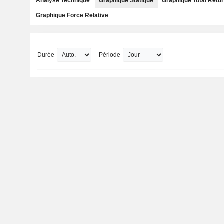
Analyse Technique
Graphique Statique
Graphique Total Retu
Graphique Force Relative
Durée
Période