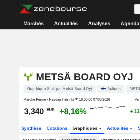
Marchés
Actualités
Analyses
Agenda
METSÄ BOARD OYJ
Graphique Statique Metsä Board Oyj
Actions
MET
Marché Fermé -
Nasdaq Helsinki
18:00:00 07/08/2026
Vari
3,340
+8,16%
EUR
+13
Synthèse
Cotations
Graphiques
Actualités