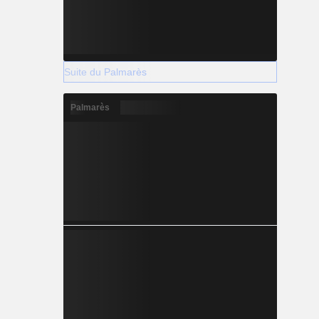
Suite du Palmarès
Palmarès