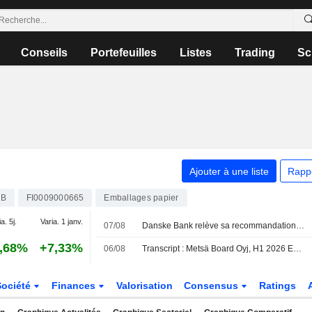
Conseils
Portefeuilles
Listes
Trading
Sc
Ajouter à une liste
Rapp
SB
FI0009000665
Emballages papier
a. 5j.
Varia. 1 janv.
07/08
Danske Bank relève sa recommandation sur Metsä Board à l'achat (conserver), objectif de cours à 4 euros - BN
,68%
+7,33%
06/08
Transcript : Metsä Board Oyj, H1 2026 Earnings Call, Aug 06, 2026
Société
Finances
Valorisation
Consensus
Ratings