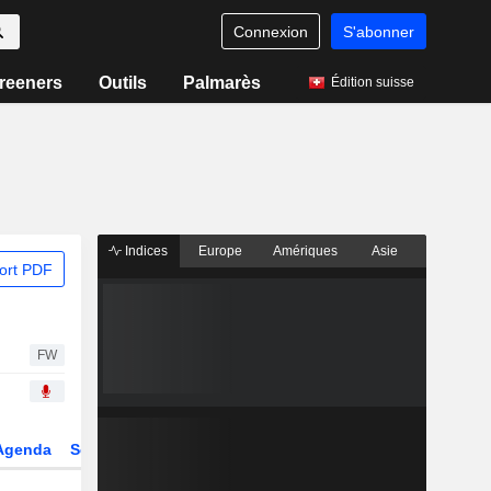
Connexion
S'abonner
reeners
Outils
Palmarès
Édition suisse
Indices
Europe
Amériques
Asie
ort PDF
FW
Agenda
Secteur
Dérivés
Fonds et ETFs