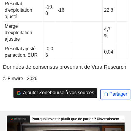
Résultat
-10,
d'exploitation
-16
22,8
8
ajusté
Marge
4,7
d'exploitation
%
ajustée
Résultat ajusté
-0,0
0,04
par action, EUR
3
Données de consensus provenant de Vara Research
© Finwire - 2026
Ajouter Zonebourse à vos sources
Partager