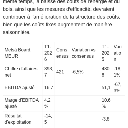
même temps, la baisse des coûts de l'énergie et du
bois, ainsi que les mesures d'efficacité, devraient
contribuer à l'amélioration de la structure des coûts,
bien que les coûts fixes augmentent de manière
saisonnière.
T1-
T1-
Vari
Metsä Board,
Cons
Variation vs
202
202
atio
MEUR
ensus
consensus
6
5
n
Chiffre d'affaires
393,
480,
-18,
421
-6,5%
net
7
8
1%
-67,
EBITDA ajusté
16,7
51,1
3%
Marge d'EBITDA
4,2
10,6
ajusté
%
%
Résultat
-14,
-3,8
d'exploitation
5