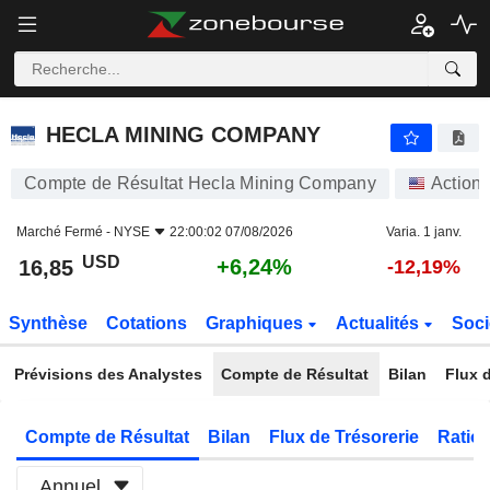
HECLA MINING COMPANY
16,85
$
+6,24%
HECLA MINING COMPANY
Compte de Résultat Hecla Mining Company
Action
Marché Fermé -
NYSE
22:00:02 07/08/2026
Varia. 1 janv.
USD
+6,24%
16,85
-12,19%
Synthèse
Cotations
Graphiques
Actualités
Soci
Prévisions des Analystes
Compte de Résultat
Bilan
Flux d
Compte de Résultat
Bilan
Flux de Trésorerie
Ratios
Annuel