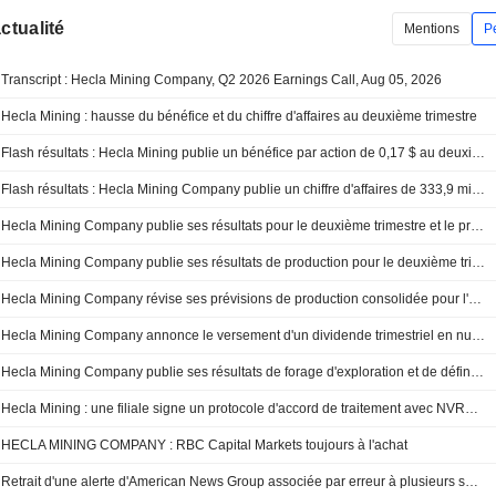
actualité
Mentions
P
Transcript : Hecla Mining Company, Q2 2026 Earnings Call, Aug 05, 2026
Hecla Mining : hausse du bénéfice et du chiffre d'affaires au deuxième trimestre
Flash résultats : Hecla Mining publie un bénéfice par action de 0,17 $ au deuxième trimestre, contre une estimation FactSet de 0,18 $
Flash résultats : Hecla Mining Company publie un chiffre d'affaires de 333,9 millions de dollars au deuxième trimestre, contre une estimation FactSet de 368,8 millions de dollars
Hecla Mining Company publie ses résultats pour le deuxième trimestre et le premier semestre clos le 30 juin 2026
Hecla Mining Company publie ses résultats de production pour le deuxième trimestre et le premier semestre clos le 30 juin 2026
Hecla Mining Company révise ses prévisions de production consolidée pour l'exercice clos au 31 décembre 2026
Hecla Mining Company annonce le versement d'un dividende trimestriel en numéraire, payable vers le 10 septembre 2026
Hecla Mining Company publie ses résultats de forage d'exploration et de définition du deuxième trimestre 2026 à Keno Hill, Midas et Greens Creek
Hecla Mining : une filiale signe un protocole d'accord de traitement avec NVRO Metals
HECLA MINING COMPANY : RBC Capital Markets toujours à l'achat
Retrait d'une alerte d'American News Group associée par erreur à plusieurs sociétés