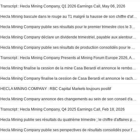
Transcript : Hecla Mining Company, Q1 2026 Earnings Call, May 06, 2026
Hecla Mining bascule dans le rouge au T1 malgré la hausse de son chiffre d'affaires
Hecla Mining Company publie ses résultats pour le premier trimestre clos le 31 mars 2026
Hecla Mining Company déclare un dividende trimestriel, payable aux alentours du 10 juin 2026
Hecla Mining Company publie ses résultats de production consolidés pour le premier trimestre 2026
Transcript : Hecla Mining Company Presents at Mining Forum Europe 2026, Apr-14-2026 09:40 AM
Hecla Mining finalise la cession de la mine Casa Berardi et annonce le remboursement de 263 millions de dollars de billets seniors
Hecla Mining Company finalise la cession de Casa Berardi et annonce le rachat de ses obligations de premier rang
HECLA MINING COMPANY : RBC Capital Markets toujours positif
Hecla Mining Company annonce des changements au sein de son conseil d'administration et de ses comités, effectifs au 19 février 2026
Transcript : Hecla Mining Company, Q4 2025 Earnings Call, Feb 18, 2026
Hecla Mining publie ses résultats du quatrième trimestre ; le chiffre d'affaires progresse
Hecla Mining Company publie ses perspectives de résultats consolidés pour l'année 2026