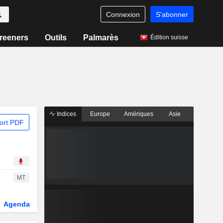
Connexion
S'abonner
reeners
Outils
Palmarès
Édition suisse
Indices
Europe
Amériques
Asie
ort PDF
MT
Agenda
Secteur
Dérivés
Fonds et ETFs