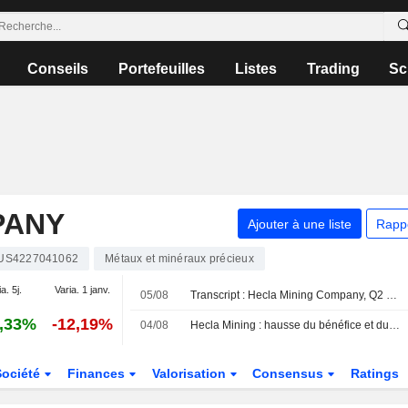
Conseils
Portefeuilles
Listes
Trading
Sc
PANY
Ajouter à une liste
Rapp
US4227041062
Métaux et minéraux précieux
a. 5j.
Varia. 1 janv.
05/08
Transcript : Hecla Mining Company, Q2 2026 Earnings Call, Aug 05, 2026
,33%
-12,19%
04/08
Hecla Mining : hausse du bénéfice et du chiffre d'affaires au deuxième trimestre
Société
Finances
Valorisation
Consensus
Ratings