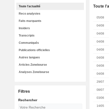
Toute l'
Toute l'actualité
Reco analystes
05/08
Faits marquants
04/08
Insiders
04/08
Transcripts
04/08
Communiqués
04/08
Publications officielles
Autres langues
04/08
Articles Zonebourse
04/08
Analyses Zonebourse
04/08
29/07
08/07
Filtres
03/06
Rechercher
14/05