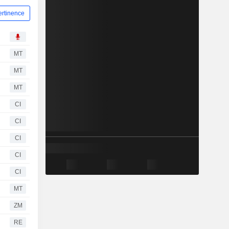
ertinence
MT
MT
MT
CI
CI
CI
CI
CI
MT
ZM
RE