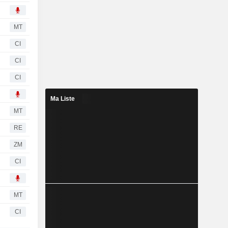
MT
CI
CI
CI
Ma Liste
MT
RE
ZM
CI
MT
CI