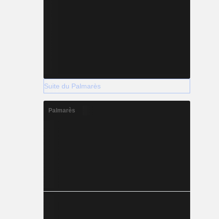
Suite du Palmarès
Palmarès