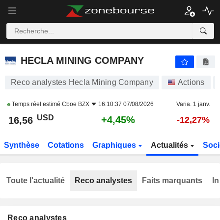
HECLA MINING COMPANY
16,56
$
+4,45%
HECLA MINING COMPANY
Reco analystes Hecla Mining Company
Actions
Temps réel estimé
Cboe BZX
16:10:37 07/08/2026
Varia. 1 janv.
USD
+4,45%
16,56
-12,27%
Synthèse
Cotations
Graphiques
Actualités
Soci
Toute l'actualité
Reco analystes
Faits marquants
In
Reco analystes